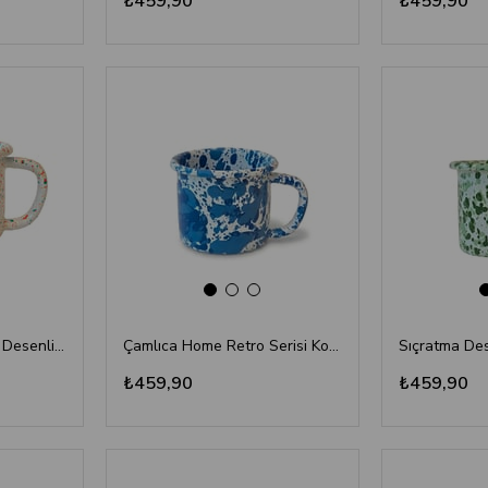
₺459,90
₺459,90
Emaye Kupa Sıçratma Desenli Beyaz 350 ml
Çamlıca Home Retro Serisi Koyu Mavi Damlatma Desenli Emaye Kupa
₺459,90
₺459,90