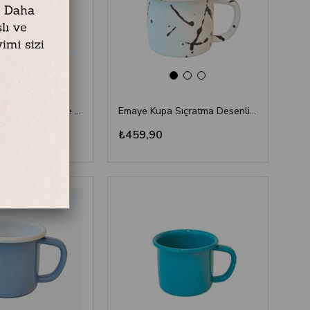
Emaye Kupa Düz Renk Kahve Kordon Krem 350 ml
Emaye Kupa Sıçratma Desenli Siyah Beyaz 350 ml
₺459,90