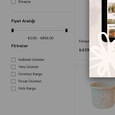
Emayra
Fiyat Aralığı
₺0,00 - ₺854,00
Filtreler
₺439,90
İndirimli Ürünler
Yeni Ürünler
Ücretsiz Kargo
Fırsat Ürünleri
Hızlı Kargo