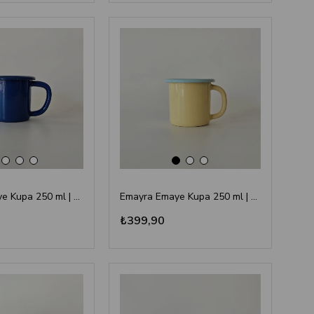
Emayra Emaye Kupa 250 ml | Kobalt
Emayra Emaye Kupa 250 ml | Sarı Kordon Mavi
₺399,90