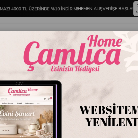
HEMEN ALIŞVERİŞE BAŞLA!
MAZ! 4000 TL ÜZERİNDE %10 İNDİRİM!
S
İNDİRİMLİ ÜRÜNLER
DEKORASYON
TABLO KOLEKSİYONU
Stoktakiler
Ürün A