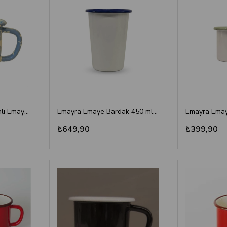
Mavi Damlatma Desenli Emaye Kupa – Çamlıca Home Retro Serisi
Emayra Emaye Bardak 450 ml | Beyaz Kordon Kobalt
₺649,90
₺399,90