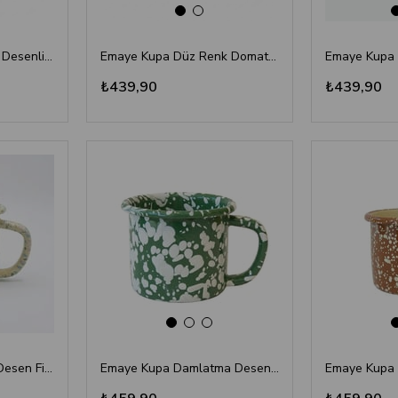
Emaye Kupa Sıçratma Desenli Turuncu Pembe 350 ml
Emaye Kupa Düz Renk Domates Kırmızısı 350 ml
₺439,90
₺439,90
Emaye Kupa Serpme Desen Fildişi Rengi 350 ml
Emaye Kupa Damlatma Desen Orman Yeşili 350 ml