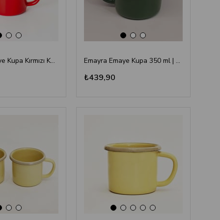
Emayra Emaye Kupa Kırmızı Kordon Kahve 380 ml | Çamlıca Home
Emayra Emaye Kupa 350 ml | Yeşil Kordon Pembe
₺439,90