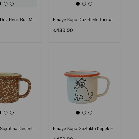
Emaye Kupa Düz Renk Buz Mavi 350 ml
Emaye Kupa Düz Renk Turkuaz 350 ml
₺439,90
Emaye Kupa Sıçratma Desenli Kahverengi 350 ml
Emaye Kupa Gözlüklü Köpek Figürlü Beyaz 350 ml