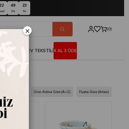
22
49
21
aat
Dk
Sn
×
0
BANYO
EV TEKSTİLİ
4 AL 3 ÖDE
dına Göre (Z<A)
Ürün Adına Göre (A>Z)
Fiyata Göre (Artan)