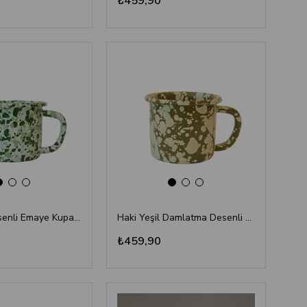
₺459,90
Sıçratma Desenli Emaye Kupa – Yeşil Beyaz
Haki Yeşil Damlatma Desenli Emaye Kupa – Çamlıca Home Retro Serisi
₺459,90