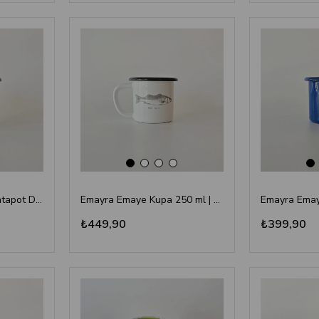
Emaye Küçük Kupa Ahtapot Desenli
Emayra Emaye Kupa 250 ml | Balık Desenli
₺449,90
₺399,90