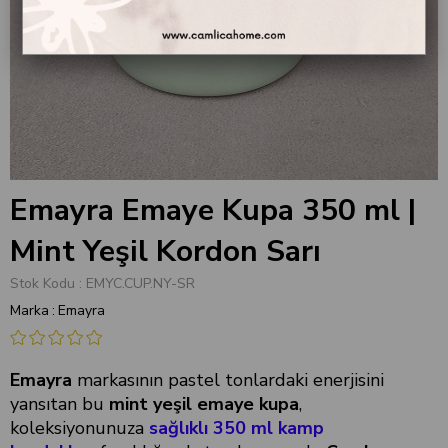
Emayra Emaye Kupa 350 ml |
Mint Yeşil Kordon Sarı
Stok Kodu
EMYC.CUP.NY-SR
Marka
:
Emayra
Emayra
markasının pastel tonlardaki enerjisini
yansıtan bu
mint yeşil emaye kupa
,
koleksiyonunuza
sağlıklı
350 ml kamp