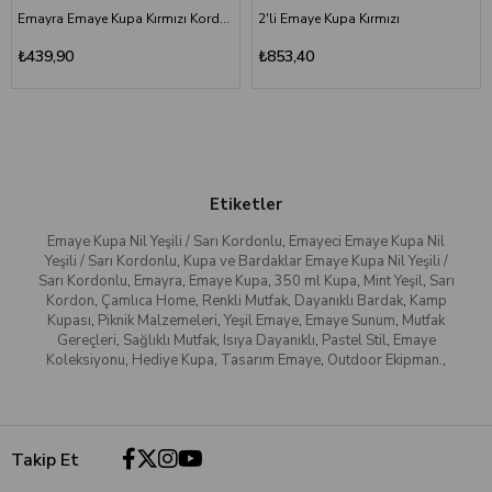
Emayra Emaye Kupa Kırmızı Kordon Kahve 380 ml | Çamlıca Home
2'li Emaye Kupa Kırmızı
₺439,90
₺853,40
Etiketler
Emaye Kupa Nil Yeşili / Sarı Kordonlu
,
Emayeci Emaye Kupa Nil
Yeşili / Sarı Kordonlu
,
Kupa ve Bardaklar Emaye Kupa Nil Yeşili /
Sarı Kordonlu
,
Emayra
,
Emaye Kupa
,
350 ml Kupa
,
Mint Yeşil
,
Sarı
Kordon
,
Çamlıca Home
,
Renkli Mutfak
,
Dayanıklı Bardak
,
Kamp
Kupası
,
Piknik Malzemeleri
,
Yeşil Emaye
,
Emaye Sunum
,
Mutfak
Gereçleri
,
Sağlıklı Mutfak
,
Isıya Dayanıklı
,
Pastel Stil
,
Emaye
Koleksiyonu
,
Hediye Kupa
,
Tasarım Emaye
,
Outdoor Ekipman.
,
Takip Et