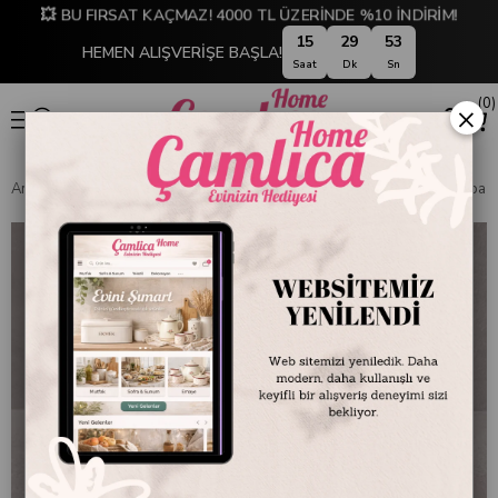
💥 BU FIRSAT KAÇMAZ! 4000 TL ÜZERİNDE %10 İNDİRİM!
15
29
52
HEMEN ALIŞVERİŞE BAŞLA!
Saat
Dk
Sn
0
×
Anasayfa
EMAYE DÜNYASI
Kupa ve Bardaklar
Emayra Emaye Kupa 350