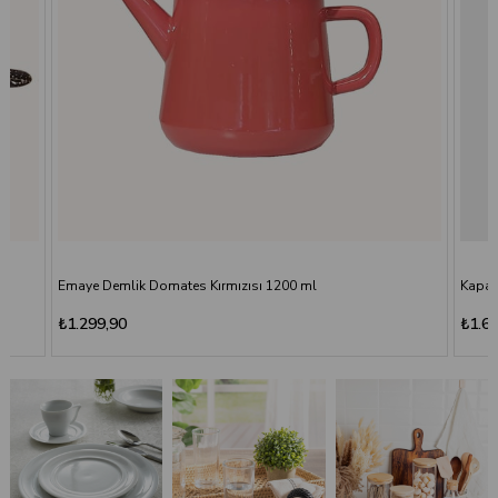
Emaye Demlik Domates Kırmızısı 1200 ml
Kapak
₺1.299,90
₺1.6