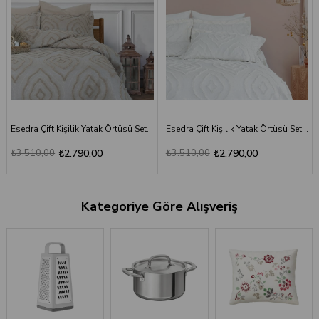
60 cm - Bej
Esedra Çift Kişilik Yatak Örtüsü Seti 240x260 cm - Ekru
Esedra Çift Kişilik Yatak Örtüsü Seti 240x260 cm - Pudra
₺3.510,00
₺2.790,00
₺3.510,00
₺2.790,00
Kategoriye Göre Alışveriş