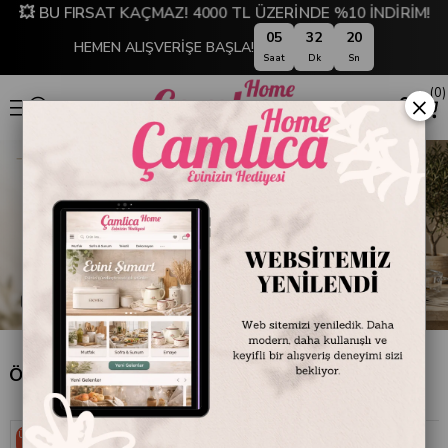
💥 BU FIRSAT KAÇMAZ! 4000 TL ÜZERİNDE %10 İNDİRİM!
05
32
20
HEMEN ALIŞVERİŞE BAŞLA!
Saat
Dk
Sn
0
×
Özel Tava Setleri
Ücretsiz
Ücretsiz
Kargo
Kargo