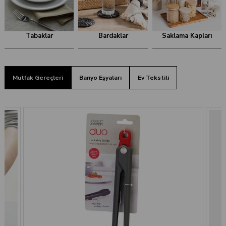
Tabaklar
Bardaklar
Saklama Kapları
Mutfak Gereçleri
Banyo Eşyaları
Ev Tekstili
The Mia Jardin Ferforje Oval Servis 3'lü Derin 17 cm
₺589,99