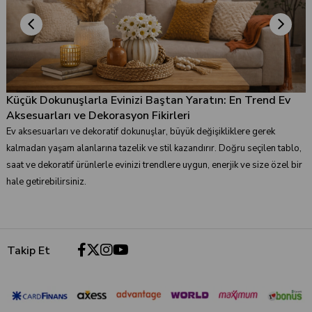
Küçük Dokunuşlarla Evinizi Baştan Yaratın: En Trend Ev
Aksesuarları ve Dekorasyon Fikirleri
Ev aksesuarları ve dekoratif dokunuşlar, büyük değişikliklere gerek
kalmadan yaşam alanlarına tazelik ve stil kazandırır. Doğru seçilen tablo,
saat ve dekoratif ürünlerle evinizi trendlere uygun, enerjik ve size özel bir
Tropic %100 Pamuk Bej Banyo Paspası 70x110 cm
Esedra Çift Kişilik Yatak Örtüsü Seti 240x260 cm - İndigo
hale getirebilirsiniz.
₺2.750,00
₺3.510,00
₺2.200,00
₺2.790,00
Takip Et