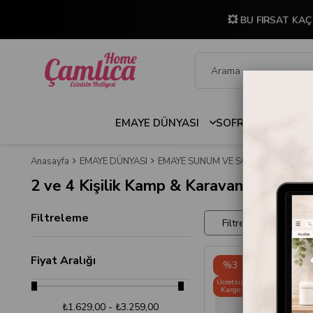
💥 BU FIRSAT KAÇ
EMAYE DÜNYASI
SOFRA & MUTFAK
Anasayfa
EMAYE DÜNYASI
EMAYE SUNUM VE SOFRA KOLEKSİY
2 ve 4 Kişilik Kamp & Karavan Servis Se
Filtreleme
Filtreler
Fiyat Aralığı
%3
Ücretsiz
Kargo
₺1.629,00 - ₺3.259,00