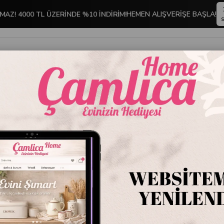
MAZ! 4000 TL ÜZERİNDE %10 İNDİRİM!
HEMEN ALIŞVERİŞE BAŞLA!
S
İNDİRİMLİ ÜRÜNLER
DEKORASYON
TABLO KOLEKSİYONU
ONLARI
2 ve 4 Kişilik Kamp & Karavan Servis Setleri
tleri
Stoktakiler
Ürün A
%3