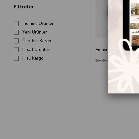
Filtreler
İndirimli Ürünler
Yeni Ürünler
Ücretsiz Kargo
Fırsat Ürünleri
Hızlı Kargo
₺3.258,
₺3.359,00