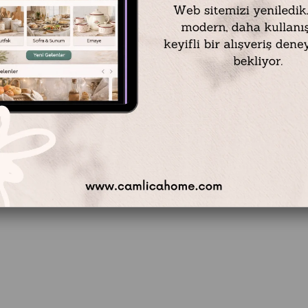
Emayra Mint Yeşili Şeritli 4 Kişilik Kamp ve Karavan Servis Seti
Emayra 2 Kişilik Emaye Kamp ve Karavan Servis Seti | Beyaz Kordon Yeşil
23
₺1.629,50
₺1.679,90