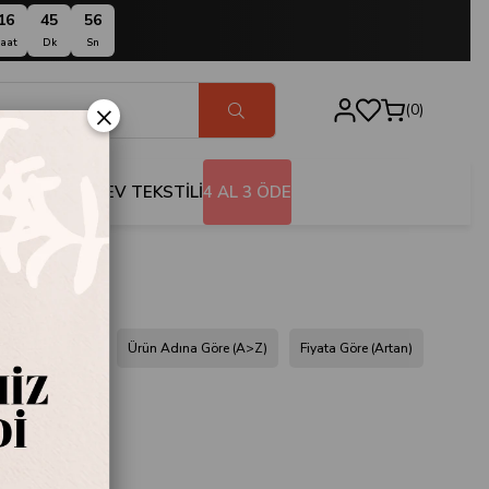
16
45
55
aat
Dk
Sn
×
0
BANYO
EV TEKSTİLİ
4 AL 3 ÖDE
dına Göre (Z<A)
Ürün Adına Göre (A>Z)
Fiyata Göre (Artan)