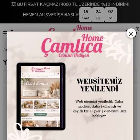
💥 BU FIRSAT KAÇMAZ! 4000 TL ÜZERİNDE %10 İNDİRİM!
15
24
06
HEMEN ALIŞVERİŞE BAŞLA!
Saat
Dk
Sn
0
×
Anasayfa
DEKORASYON
Ev Aksesuarları
Yapay Ağaç ve Çiçekler
Yapay Ağaç ve Çiçekler
Sıralama
Filtreleme