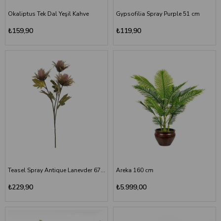
Okaliptus Tek Dal Yeşil Kahve
Gypsofilia Spray Purple 51 cm
₺159,90
₺119,90
Teasel Spray Antique Lanevder 67 cm
Areka 160 cm
₺229,90
₺5.999,00