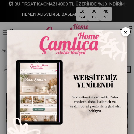
💥 BU FIRSAT KAÇMAZ! 4000 TL ÜZERİNDE %10 İNDİRİM!
18
00
47
HEMEN ALIŞVERİŞE BAŞLA!
Saat
Dk
Sn
0
×
Anasayfa
Blog
Ara
BLOG