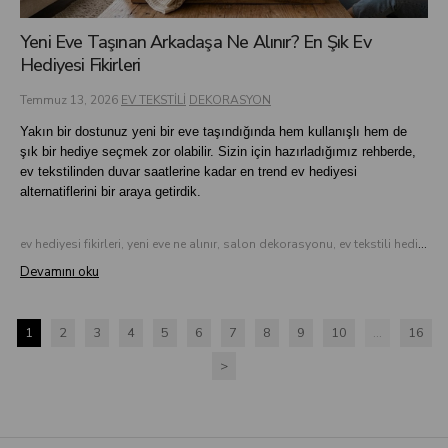
Yeni Eve Taşınan Arkadaşa Ne Alınır? En Şık Ev
Hediyesi Fikirleri
Temmuz 13, 2026
EV TEKSTİLİ
DEKORASYON
Yakın bir dostunuz yeni bir eve taşındığında hem kullanışlı hem de
şık bir hediye seçmek zor olabilir. Sizin için hazırladığımız rehberde,
ev tekstilinden duvar saatlerine kadar en trend ev hediyesi
alternatiflerini bir araya getirdik.
ev hediyesi fikirleri, yeni eve ne alınır, salon dekorasyonu, ev tekstili hediye, modern duvar saati, dekoratif tablo modelleri
Devamını oku
1
2
3
4
5
6
7
8
9
10
...
16
>