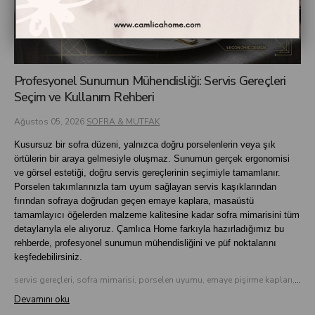
Profesyonel Sunumun Mühendisliği: Servis Gereçleri
Seçim ve Kullanım Rehberi
Ağustos 05, 2026
SOFRA & MUTFAK
Kusursuz bir sofra düzeni, yalnızca doğru porselenlerin veya şık
örtülerin bir araya gelmesiyle oluşmaz. Sunumun gerçek ergonomisi
ve görsel estetiği, doğru servis gereçlerinin seçimiyle tamamlanır.
Porselen takımlarınızla tam uyum sağlayan servis kaşıklarından
fırından sofraya doğrudan geçen emaye kaplara, masaüstü
tamamlayıcı öğelerden malzeme kalitesine kadar sofra mimarisini tüm
detaylarıyla ele alıyoruz. Çamlıca Home farkıyla hazırladığımız bu
rehberde, profesyonel sunumun mühendisliğini ve püf noktalarını
keşfedebilirsiniz.
servis gereçleri, sofra mimarisi, porselen uyumu, emaye pişirme kapları, masaüstü sunum, çamlıca home
Devamını oku