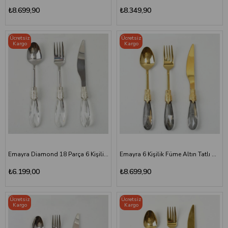
₺8.699,90
₺8.349,90
Ücretsiz
Ücretsiz
Kargo
Kargo
Emayra Diamond 18 Parça 6 Kişilik Gümüş Tatlı Seti
Emayra 6 Kişilik Füme Altın Tatlı Çatal Kaşık Bıçak Seti
₺6.199,00
₺8.699,90
Ücretsiz
Ücretsiz
Kargo
Kargo