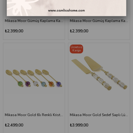
Mikasa Moor Gümüş Kaplama Kahve Doğal Taş Saplı Kek Servis Takımı
Mikasa Moor Gümüş Kaplama Kahve Doğal Taş Saplı Salata Servis Seti
₺2.399,00
₺2.399,00
Ücretsiz
Kargo
Mikasa Moor Gold 6lı Renkli Kristal Taşlı Lüks Çay Kaşığı Seti
Mikasa Moor Gold Sedef Saplı Lüks Kek Servis Takımı
₺2.499,00
₺3.999,00