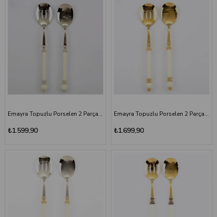
Emayra Topuzlu Porselen 2 Parça Salata Servis Seti | Gümüş
Emayra Topuzlu Porselen 2 Parça Salata Servis Seti | Altın Titanyum
₺1.599,90
₺1.699,90