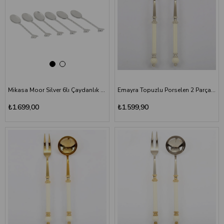
Mikasa Moor Silver 6lı Çaydanlık Figürlü Çay Kaşığı Seti
Emayra Topuzlu Porselen 2 Parça Et Çatalı ve Sos Kepçesi Set | Gümüş
₺1.699,00
₺1.599,90