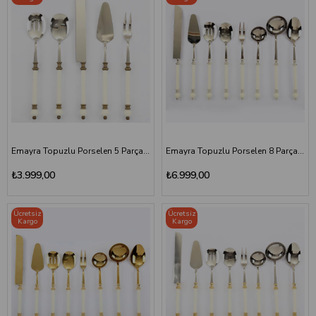
Emayra Topuzlu Porselen 5 Parça Servis Seti Antik
Emayra Topuzlu Porselen 8 Parça Servis Seti Gümüş
₺3.999,00
₺6.999,00
Ücretsiz
Ücretsiz
Kargo
Kargo