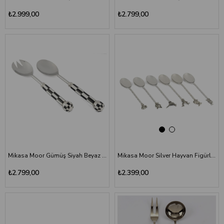
₺2.999,00
₺2.799,00
Mikasa Moor Gümüş Siyah Beyaz Dama Desenli Salata Servis Seti 27 cm
Mikasa Moor Silver Hayvan Figürlü 6lı Çay Kaşığı Seti
₺2.799,00
₺2.399,00