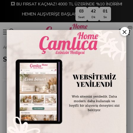
💥 BU FIRSAT KAÇMAZ! 4000 TL ÜZERİNDE %10 İNDİRİM!
03
41
59
HEMEN ALIŞVERİŞE BAŞLA!
Saat
Dk
Sn
0
×
Anasayfa
SOFRA & MUTFAK
SOFRA & SERVİS
Servis Kaşıkları
Servis Kaşıkları
Sıralama
Filtreleme