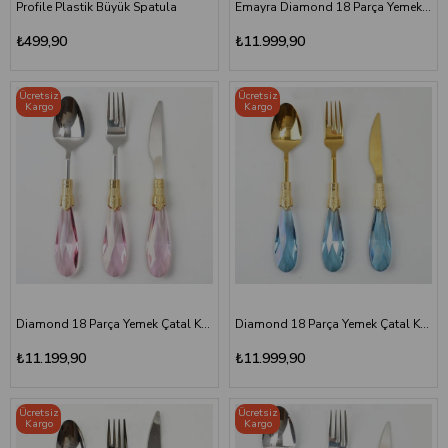
Profile Plastik Büyük Spatula
Emayra Diamond 18 Parça Yemek Çatal Kaşık Bıçak Seti | Pembe Titanyum
₺499,90
₺11.999,90
Ücretsiz
Ücretsiz
Kargo
Kargo
Diamond 18 Parça Yemek Çatal Kaşık Bıçak Seti | Pembe Altın
Diamond 18 Parça Yemek Çatal Kaşık Bıçak Seti | Mavi Titanyum
₺11.199,90
₺11.999,90
Ücretsiz
Ücretsiz
Kargo
Kargo