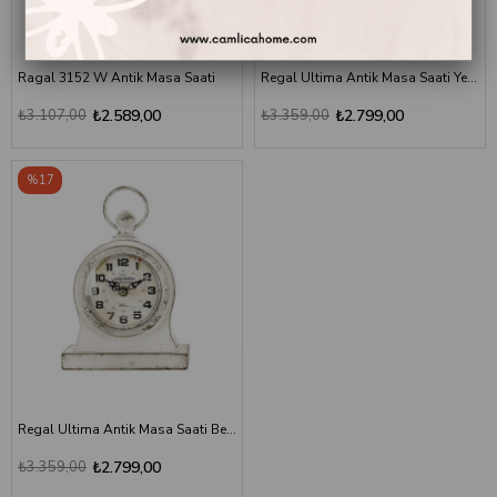
Ragal 3152 W Antik Masa Saati
Regal Ultima Antik Masa Saati Yeşil
₺3.107,00
₺2.589,00
₺3.359,00
₺2.799,00
%17
Regal Ultima Antik Masa Saati Beyaz
₺3.359,00
₺2.799,00