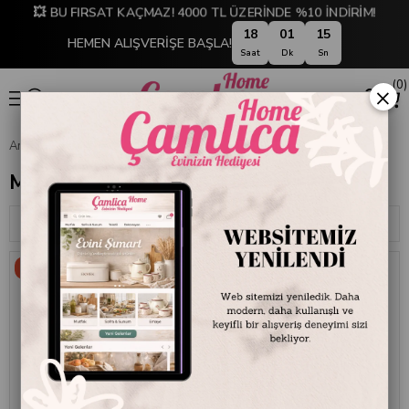
💥 BU FIRSAT KAÇMAZ! 4000 TL ÜZERİNDE %10 İNDİRİM!
18
01
15
HEMEN ALIŞVERİŞE BAŞLA!
Saat
Dk
Sn
0
×
Anasayfa
DEKORASYON
Saat
Masa ve Şömine Saatleri
Masa ve Şömine Saatleri
Sıralama
Filtreleme
%17
%17