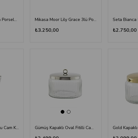
Mikasa Moor Mariposa Porselen 2li Kavanoz Seti 15 cm
Mikasa Moor Lily Grace 3lü Porselen Kavanoz Seti 600ml
₺3.250,00
₺2.750,00
Gümüş Kapaklı Burgulu Cam Kavanoz 17x20 cm - Dekoratif Metal Kulplu
Gümüş Kapaklı Oval Fitilli Cam Kavanoz 19x13x16 cm - Dekoratif Metal Kulplu