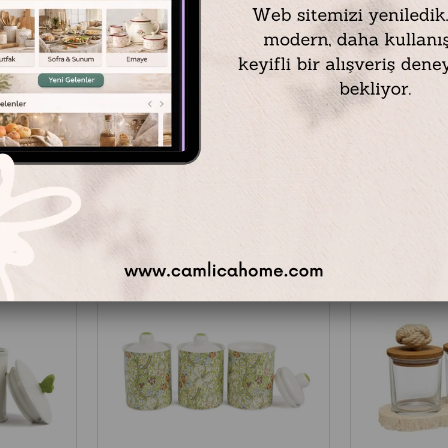
Bambu Kapaklı Silindir Cam Kavanoz Büyük Boy
Mikasa Moor Butterfly Lovers 2'li Porselen Kavanoz Seti 20 cm
₺2.999,00
₺2.599,00
Ücretsiz
Kargo