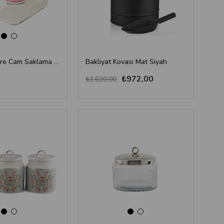
Glasslock Kare Cam Saklama Kabı 1200 ml - Büyük Boy, Fırın Uyumlu, Sızdırmaz Temperli Cam
Bakliyat Kovası Mat Siyah
₺972,00
₺1.620,00