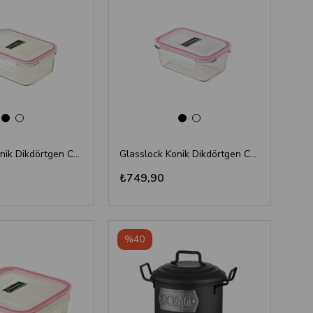
Glasslock Konik Dikdörtgen Cam Saklama Kabı 480 ml
Glasslock Konik Dikdörtgen Cam Saklama Kabı 980 ml
₺749,90
%40