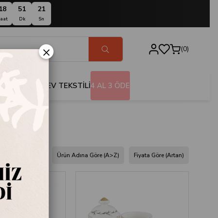
18
51
20
aat
Dk
Sn
×
0
BANYO
EV TEKSTİLİ
4 AL 3 ÖDE
dına Göre (Z<A)
Ürün Adına Göre (A>Z)
Fiyata Göre (Artan)