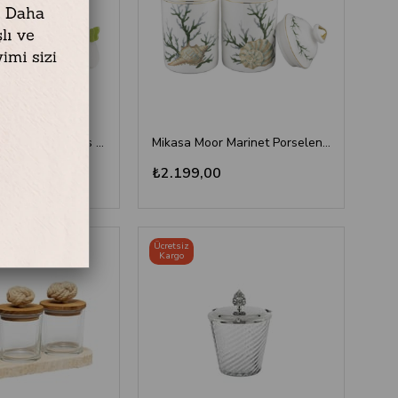
Mikasa Moor Butterfly Lovers Porselen 2li Kavanoz 14 cm
Mikasa Moor Marinet Porselen 2li Kavanoz Seti 14 cm
₺2.199,00
Ücretsiz
Kargo