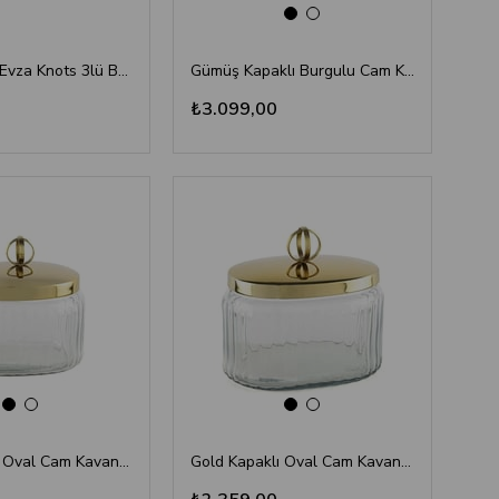
Seta Bianca Evza Knots 3lü Baharatlık Seti 200 ml
Gümüş Kapaklı Burgulu Cam Kavanoz 14x18 cm - Lüks Dekoratif Şekerlik
₺3.099,00
Gold Kapaklı Oval Cam Kavanoz 14x10x14cm - Orta Boy Dekoratif Saklama Kutusu
Gold Kapaklı Oval Cam Kavanoz 18x14x16cm - Dekoratif Saklama Kutusu