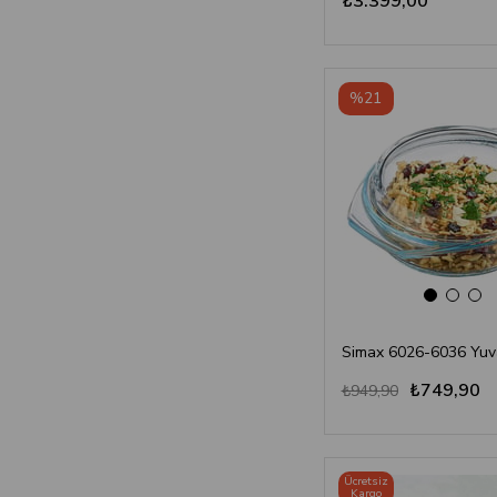
₺3.399,00
%21
₺749,90
₺949,90
Ücretsiz
Kargo