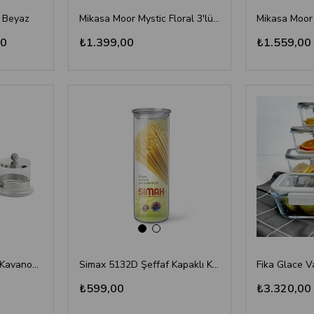
 Beyaz
Mikasa Moor Mystic Floral 3'lü Porselen Kavanoz Seti 500ml - Lüks Mutfak Düzenleyici
00
₺1.399,00
₺1.559,00
3'lü Çay Kahve Şeker Kavanoz Seti 14x14 cm - Metal Kapaklı Lüks Cam Erzak Kutusu
Simax 5132D Şeffaf Kapaklı Kavanoz 1,80 Lt
₺599,00
₺3.320,00