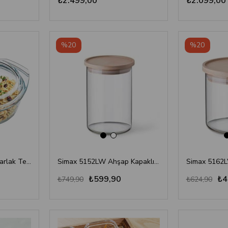
₺2.499,00
₺2.099,00
%20
%20
Simax 6026-6036 Yuvarlak Tencere Kapaklı 2 Lt
Simax 5152LW Ahşap Kapaklı Kavanoz 0,80 Lt
₺599,90
₺4
₺749,90
₺624,90