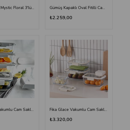
Mikasa Moor Mystic Floral 3'lü Büyük Boy Porselen Kavanoz Seti 900ml - Luxury Mutfak Düzenleyici
Gümüş Kapaklı Oval Fitilli Cam Kavanoz 16x12x15 cm - Dekoratif Metal Kulplu
₺2.259,00
Fika Glace Vakumlu Cam Saklama Kabı Seti Gri
Fika Glace Vakumlu Cam Saklama Kabı Seti Bej
₺3.320,00