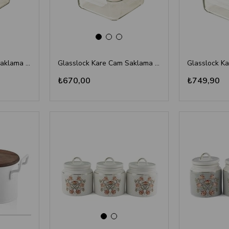
Glasslock Kare Cam Saklama Kabı 490 ml - Porsiyonluk, Fırın Uyumlu Temperli Cam
Glasslock Kare Cam Saklama Kabı 900 ml - Fırın ve Mikrodalga İçin Şok Dayanımlı
₺670,00
₺749,90