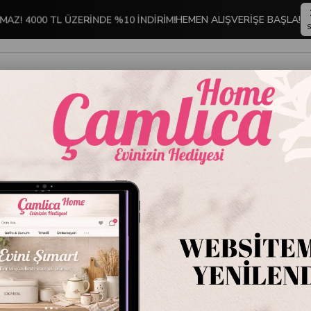
MAZ! 4000 TL ÜZERİNDE %10 İNDİRİM!
HEMEN ALIŞVERİŞE BAŞLA!
S
İNDİRİMLİ ÜRÜNLER
DEKORASYON
TABLO KOLEKSİYONU
MA KAPLARI
Stoktakiler
Ürün A