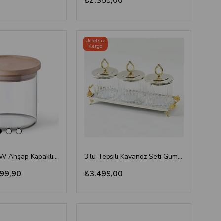
₺2.359,00
Ücretsiz
Kargo
Simax 5162LW Ahşap Kapaklı Kavanoz 0,50 Lt
3'lü Tepsili Kavanoz Seti Gümüş Altın
99,90
₺3.499,00