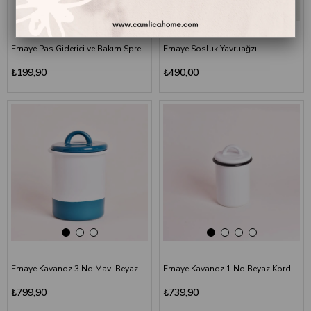
Emaye Pas Giderici ve Bakım Spreyi 50ml
Emaye Sosluk Yavruağzı
₺199,90
₺490,00
Emaye Kavanoz 3 No Mavi Beyaz
Emaye Kavanoz 1 No Beyaz Kordon Siyah
₺799,90
₺739,90