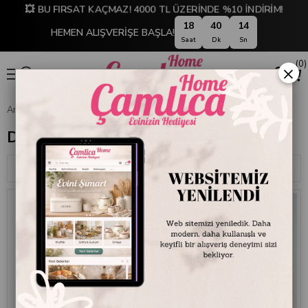
💥 BU FIRSAT KAÇMAZ! 4000 TL ÜZERİNDE %10 İNDİRİM!
18
40
13
HEMEN ALIŞVERİŞE BAŞLA!
Saat
Dk
Sn
0
×
Anasayfa
EMAYE DÜNYASI
Diğer Emaye Ürünler
Diğer Emaye Ürünler
Sıralama
Filtreleme