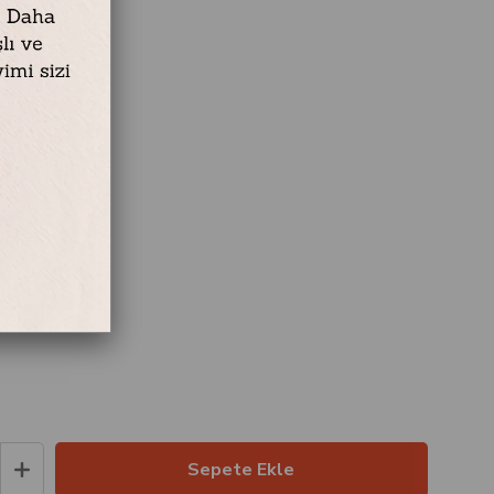
 Emaye Kaplama
Siyah Puantiyeli