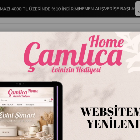
MAZ! 4000 TL ÜZERİNDE %10 İNDİRİM!
HEMEN ALIŞVERİŞE BAŞLA!
S
İNDİRİMLİ ÜRÜNLER
DEKORASYON
TABLO KOLEKSİYONU
z 1 No Beyaz Siyah
Emaye K
Stok Kodu
EMYC
Marka
:
Emayra
Emaye Kavanoz 1 