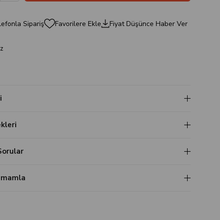
efonla Sipariş
Favorilere Ekle
Fiyat Düşünce Haber Ver
z
i
leri
Sorular
Tamamla