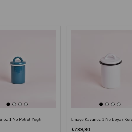
‹
›
‹
›
oz 1 No Petrol Yeşili
₺739,90