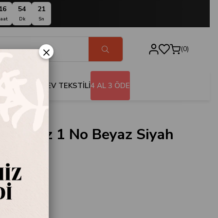
16
54
20
aat
Dk
Sn
×
0
BANYO
EV TEKSTİLİ
4 AL 3 ÖDE
avanoz 1 No Beyaz Siyah
.KVZBYZSYH-1
No Beyaz Siyah