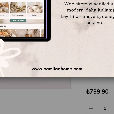
Ölçüleri:
Çap: 8,5 cm
Yükseklik: 11 cm
Hacim: 500 ml
Materyal: Çelik /
Renk: Beyaz Kapak 
₺739,90