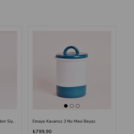
‹
›
Emaye Kavanoz 1 No Beyaz Kordon Siyah
Emaye Kavanoz 3 No Mavi Beyaz
Ema
₺799,90
₺4