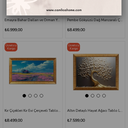
Emayra Bahar Dalları ve Orman Yolu Temalı Yağlı Boya Efektli Dokulu Tablo
Pembe Gökyüzü Dağ Manzaralı Çerçeveli Tablo LS-5865
₺6.999,00
₺8.499,00
Ücretsiz
Ücretsiz
Kargo
Kargo
Kır Çiçekleri Kır Evi Çerçeveli Tablo LS-5868
Altın Detaylı Hayat Ağacı Tablo LS-5869
₺8.499,00
₺7.599,00