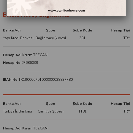
Banka Hesap Bilgilerimiz
Banka Adı
Şube
Şube Kodu
Hesap Tipi
Yapı Kredi Bankası
Bağlarbaşı Şubesi
381
TRY
Hesap Adı
:
Kerem TEZCAN
Hesap No
:
67686039
IBAN No
:
TR190006701000000038837780
Banka Adı
Şube
Şube Kodu
Hesap Tipi
Türkiye İş Bankası
Çamlıca Şubesi
1181
TRY
Hesap Adı
:
Kerem TEZCAN