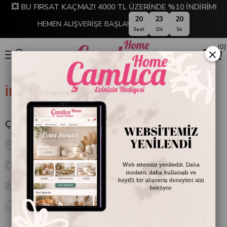
💥 BU FIRSAT KAÇMAZ! 4000 TL ÜZERİNDE %10 İNDİRİM!
20
23
20
HEMEN ALIŞVERİŞE BAŞLA!
Saat
Dk
Sn
0
×
İletişim
Çamlıca Home
Bulgurlu Mah. Bağcılar Cad. No:41/A D:26, 34696 Üsküdar/İstanbul
0 536 944 54 44
0 536 944 54 44
[email protected]