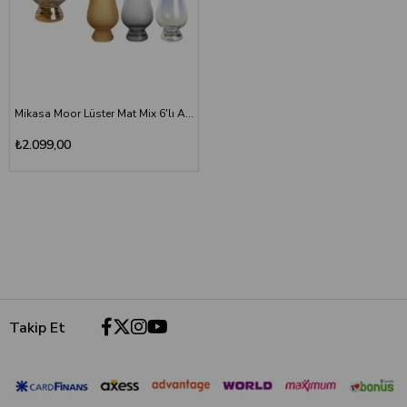
Mikasa Moor Lüster Mat Mix 6'lı Ayaklı Cam Bardak 170ml
₺2.099,00
Takip Et