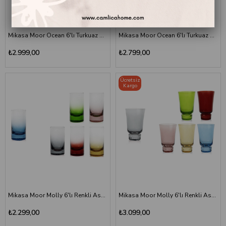
Mikasa Moor Ocean 6'lı Turkuaz Cam Kadeh Seti 540 ml
Mikasa Moor Ocean 6'lı Turkuaz Cam Kadeh Seti 480 ml
₺2.999,00
₺2.799,00
Ücretsiz
Kargo
Mikasa Moor Molly 6'lı Renkli Asorti Cam Likör Bardağı Seti
Mikasa Moor Molly 6'lı Renkli Asorti Cam Kahve Yanı Bardak Seti
₺2.299,00
₺3.099,00