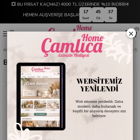
💥 BU FIRSAT KAÇMAZ! 4000 TL ÜZERİNDE %10 İNDİRİM!
17
45
36
HEMEN ALIŞVERİŞE BAŞLA!
Saat
Dk
Sn
0
×
Anasayfa
SOFRA & MUTFAK
SOFRA & SERVİS
Bardak, Kadeh ve Sür
Bardak, Kadeh ve Sürahiler
Sıralama
Filtreleme