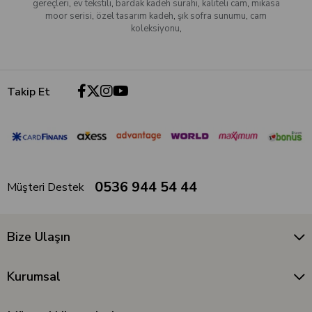
gereçleri
,
ev tekstili
,
bardak kadeh sürahi
,
kaliteli cam
,
mikasa
moor serisi
,
özel tasarım kadeh
,
şık sofra sunumu
,
cam
koleksiyonu
,
Takip Et
0536 944 54 44
Müşteri Destek
Bize Ulaşın
Kurumsal