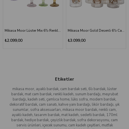
Mikasa Moor Lüster Mix 6'lı Renkli Ayaklı Cam Bardak Seti 110 ml
Mikasa Moor Gold Desenli 6'lı Cam Likör Bardağı Seti 70 ml
₺2.099,00
₺3.099,00
Etiketler
mikasa moor
,
ayaklı bardak
,
cam bardak seti
,
6lı bardak
,
lüster
bardak
,
mat cam bardak
,
renkli kadeh
,
sunum bardağı
,
meşrubat
bardağı
,
kadeh seti
,
çamlıca home
,
lüks sofra
,
modern bardak
,
dekoratif bardak
,
cam sanatı
,
kahve yanı bardağı
,
likör bardağı
,
şık
sunumlar
,
sofra aksesuarları
,
mikasa moor bardak
,
renkli cam
,
ayaklı kadeh
,
tasarım bardak
,
mat kadeh
,
sedefli bardak
,
170ml
bardak
,
hediye bardak
,
çeyizlik bardak
,
sofra dekorasyonu
,
cam
servis ürünleri
,
içecek sunumu
,
cam kadeh çeşitleri
,
mutfak