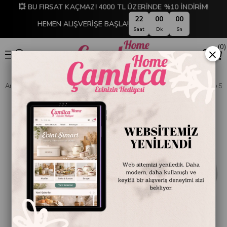
💥 BU FIRSAT KAÇMAZ! 4000 TL ÜZERİNDE %10 İNDİRİM!
21
59
59
HEMEN ALIŞVERİŞE BAŞLA!
Saat
Dk
Sn
0
×
Anasayfa
SOFRA & MUTFAK
SOFRA & SERVİS
Bardak, Kadeh ve Sür