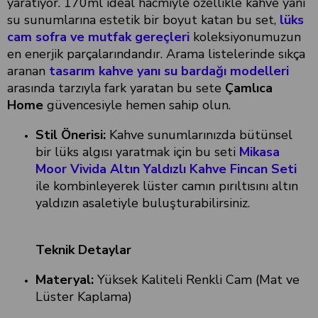
yaratıyor. 170ml ideal hacmiyle özellikle kahve yanı
su sunumlarına estetik bir boyut katan bu set,
lüks
cam sofra ve mutfak gereçleri
koleksiyonumuzun
en enerjik parçalarındandır. Arama listelerinde sıkça
aranan
tasarım kahve yanı su bardağı modelleri
arasında tarzıyla fark yaratan bu sete
Çamlıca
Home
güvencesiyle hemen sahip olun.
Stil Önerisi:
Kahve sunumlarınızda bütünsel
bir lüks algısı yaratmak için bu seti
Mikasa
Moor Vivida Altın Yaldızlı Kahve Fincan Seti
ile kombinleyerek lüster camın pırıltısını altın
yaldızın asaletiyle buluşturabilirsiniz.
Teknik Detaylar
Materyal:
Yüksek Kaliteli Renkli Cam (Mat ve
Lüster Kaplama)