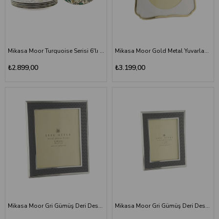
Mikasa Moor Turquoise Serisi 6'lı Porselen Servis Tabağı 27 cm - Luxury Yemek Tabağı Seti
Mikasa Moor Gold Metal Yuvarlak Kesimli Çerçeve 20x25 cm - Ornate Luxury Photo Frame
₺2.899,00
₺3.199,00
Mikasa Moor Gri Gümüş Deri Desenli Büyük Boy Metal Çerçeve 20x25 cm - Luxury Photo Frame
Mikasa Moor Gri Gümüş Deri Desenli Metal Çerçeve 13x18 cm - Luxury Photo Frame