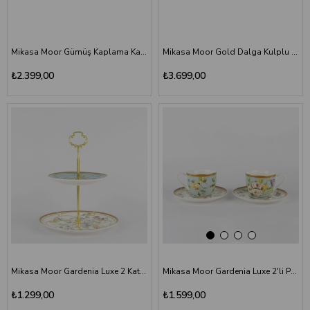
Mikasa Moor Gümüş Kaplama Kahve Doğal Taş Saplı Kek Servis Takımı
Mikasa Moor Gold Dalga Kulplu Lüks Metal Sunum Tepsisi
₺2.399,00
₺3.699,00
Mikasa Moor Gardenia Luxe 2 Katlı Porselen Sunum ve Servis Standı
Mikasa Moor Gardenia Luxe 2'li Porselen Kahve Fincan Seti 90 cc
₺1.299,00
₺1.599,00