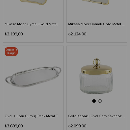
Mikasa Moor Oymalı Gold Metal Çerçeve 13x18cm - Oval İç Kesimli Fotoğraf Çerçevesi
Mikasa Moor Oymalı Gold Metal Çerçeve 13x18cm - Şık Fotoğraf Çerçevesi
₺2.199,00
₺2.124,00
Ücretsiz
Kargo
Oval Kulplu Gümüş Renk Metal Tepsi - Büyük Boy Dekoratif Sunum Tepsisi
Gold Kapaklı Oval Cam Kavanoz 14x10x14cm - Orta Boy Dekoratif Saklama Kutusu
₺3.699,00
₺2.099,00