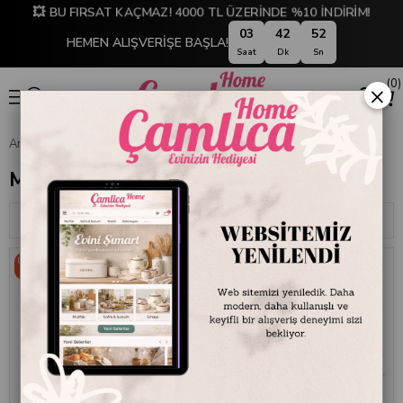
💥 BU FIRSAT KAÇMAZ! 4000 TL ÜZERİNDE %10 İNDİRİM!
03
42
50
HEMEN ALIŞVERİŞE BAŞLA!
Saat
Dk
Sn
0
×
Anasayfa
Mikasa Moor
Mikasa Moor
Sıralama
Filtreleme
Ücretsiz
Ücretsiz
Kargo
Kargo