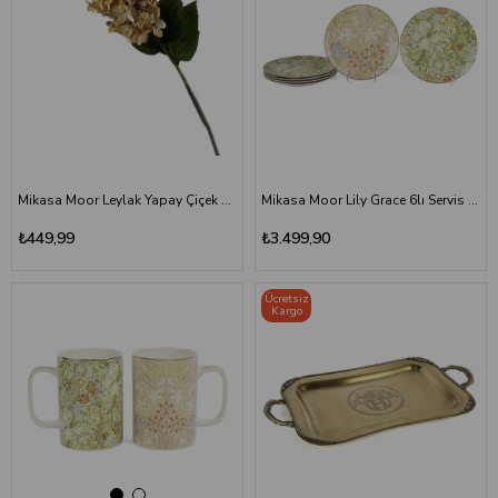
Mikasa Moor Leylak Yapay Çiçek 76 cm | Krem
Mikasa Moor Lily Grace 6lı Servis Tabağı 27cm
₺449,99
₺3.499,90
Ücretsiz
Kargo