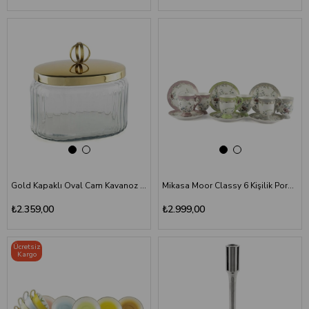
Gold Kapaklı Oval Cam Kavanoz 18x14x16cm - Dekoratif Saklama Kutusu
Mikasa Moor Classy 6 Kişilik Porselen Türk Kahvesi Fincan Takımı
₺2.359,00
₺2.999,00
Ücretsiz
Kargo