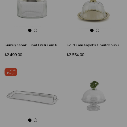
Gümüş Kapaklı Oval Fitilli Cam Kavanoz 19x13x16 cm - Dekoratif Metal Kulplu
Gold Cam Kapaklı Yuvarlak Sunumluk 20x16 cm - Kuş Figürlü Metal Servis Tabağı
₺2.499,00
₺2.554,00
Ücretsiz
Kargo