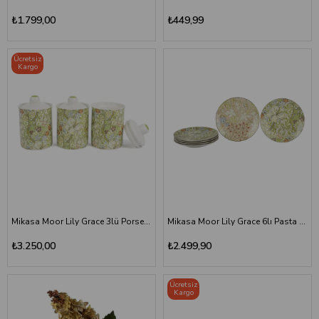
₺1.799,00
₺449,99
Ücretsiz
Kargo
Mikasa Moor Lily Grace 3lü Porselen Kavanoz Seti 600ml
Mikasa Moor Lily Grace 6lı Pasta Tabağı 20cm
₺3.250,00
₺2.499,90
Ücretsiz
Kargo