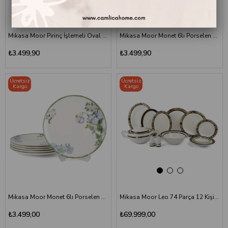
Mikasa Moor Pirinç İşlemeli Oval Sunum Tepsisi 44x31 cm
Mikasa Moor Monet 6lı Porselen Kahve Fincan Seti 90cc
₺3.499,90
₺3.499,90
Ücretsiz
Ücretsiz
Kargo
Kargo
Mikasa Moor Monet 6lı Porselen Pasta Tabağı 20 cm
Mikasa Moor Leo 74 Parça 12 Kişilik Yemek Seti | Lüks Sofra | Çamlıca Home
₺3.499,00
₺69.999,00