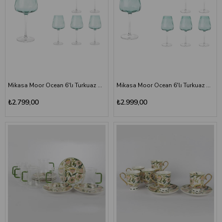
Mikasa Moor Ocean 6'lı Turkuaz Cam Kadeh Seti 480 ml
Mikasa Moor Ocean 6'lı Turkuaz Cam Kadeh Seti 540 ml
₺2.799,00
₺2.999,00