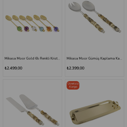
Mikasa Moor Gold 6lı Renkli Kristal Taşlı Lüks Çay Kaşığı Seti
Mikasa Moor Gümüş Kaplama Kahve Doğal Taş Saplı Salata Servis Seti
₺2.499,00
₺2.399,00
Ücretsiz
Kargo