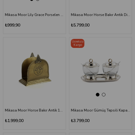
Mikasa Moor Lily Grace Porselen 2li Kupa Seti
Mikasa Moor Horse Bakır Antik Dikdörtgen 44x24 Tepsi
₺999,90
₺5.799,00
Ücretsiz
Kargo
Mikasa Moor Horse Bakır Antik 13x14 cm Peçetelik
Mikasa Moor Gümüş Tepsili Kapaklı 2'li Cam Çerezlik ve Reçellik
₺1.999,00
₺3.799,00