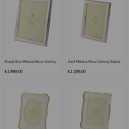
Büyük Boy Mikasa Moor Gümüş Metal Fotoğraf Çerçevesi (20x25 cm)
Zarif Mikasa Moor Gümüş Kaplama Metal Fotoğraf Çerçevesi (13x18 cm)
₺1.999,00
₺1.199,00