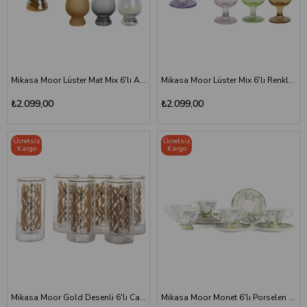
Mikasa Moor Lüster Mat Mix 6'lı Ayaklı Cam Bardak 170ml
Mikasa Moor Lüster Mix 6'lı Renkli Ayaklı Cam Bardak Seti 110 ml
₺2.099,00
₺2.099,00
Ücretsiz
Ücretsiz
Kargo
Kargo
Mikasa Moor Gold Desenli 6'lı Cam Likör Bardağı Seti 70 ml
Mikasa Moor Monet 6'lı Porselen Çay Fincan Seti 200 cc