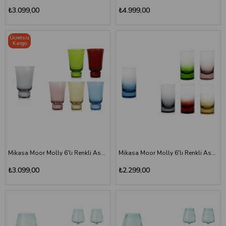
₺3.099,00
₺4.999,00
Ücretsiz
Kargo
Mikasa Moor Molly 6'lı Renkli Asorti Cam Kahve Yanı Bardak Seti
Mikasa Moor Molly 6'lı Renkli Asorti Cam Likör Bardağı Seti
₺3.099,00
₺2.299,00