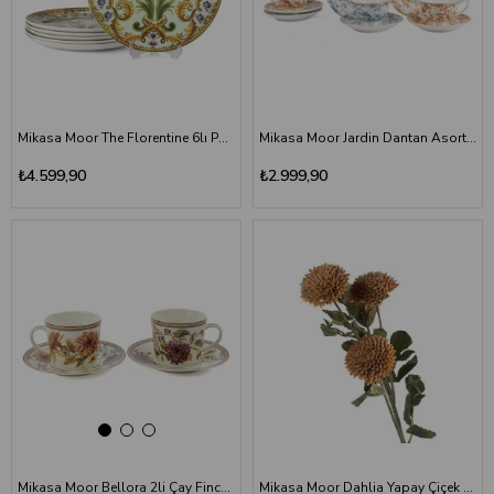
Mikasa Moor The Florentine 6lı Porselen Servis Tabağı 27 cm
Mikasa Moor Jardin Dantan Asorti 6'lı Kahve Fincan Seti 90cc
₺4.599,90
₺2.999,90
Mikasa Moor Bellora 2li Çay Fincan Seti 220cc
Mikasa Moor Dahlia Yapay Çiçek 66 cm | Somon