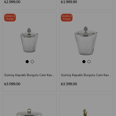
₺2.999,00
₺1.999,90
Ücretsiz
Ücretsiz
Kargo
Kargo
Gümüş Kapaklı Burgulu Cam Kavanoz 14x18 cm - Lüks Dekoratif Şekerlik
Gümüş Kapaklı Burgulu Cam Kavanoz 17x20 cm - Dekoratif Metal Kulplu
₺3.099,00
₺3.399,00