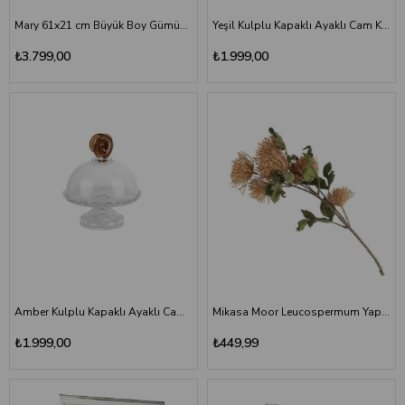
Mary 61x21 cm Büyük Boy Gümüş Metal Dik Tepsi - Burgu Kenarlı Servis Tepsisi
Yeşil Kulplu Kapaklı Ayaklı Cam Kek Standı 18x21 cm - Pasta ve Kurabiye Sunumu
₺3.799,00
₺1.999,00
Amber Kulplu Kapaklı Ayaklı Cam Kek Standı 18x21 cm - Lüks Sunum
Mikasa Moor Leucospermum Yapay Çiçek 75 cm | Somon
₺1.999,00
₺449,99