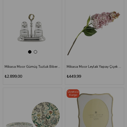
Mikasa Moor Gümüş Tuzluk Biberlik Seti 17x9x16 cm - Lüks Masaüstü Baharat Seti
Mikasa Moor Leylak Yapay Çiçek 82 cm | Pembe
₺2.899,00
₺449,99
Ücretsiz
Kargo