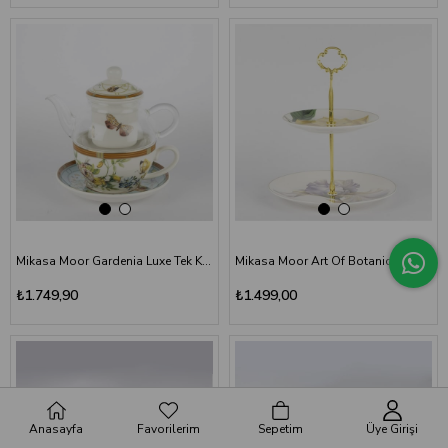
Mikasa Moor Gardenia Luxe Tek Kişilik Porselen Demlik ve Fincan Seti
Mikasa Moor Art Of Botanica 2 Katlı Servis Standı 20x16x27cm
₺1.749,90
₺1.499,00
Anasayfa
Favorilerim
Sepetim
Üye Girişi