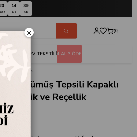
20
14
38
aat
Dk
Sn
×
0
BANYO
EV TEKSTİLİ
4 AL 3 ÖDE
rezlik ve Reçellik
Moor Gümüş Tepsili Kapaklı
 Çerezlik ve Reçellik
.808114
oor