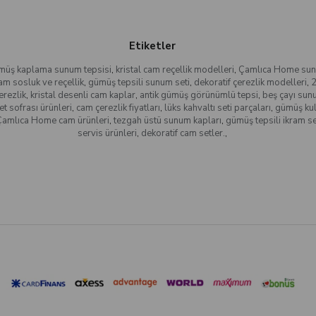
Etiketler
müş kaplama sunum tepsisi
,
kristal cam reçellik modelleri
,
Çamlıca Home sun
am sosluk ve reçellik
,
gümüş tepsili sunum seti
,
dekoratif çerezlik modelleri
,
2
erezlik
,
kristal desenli cam kaplar
,
antik gümüş görünümlü tepsi
,
beş çayı sun
et sofrası ürünleri
,
cam çerezlik fiyatları
,
lüks kahvaltı seti parçaları
,
gümüş kul
Çamlıca Home cam ürünleri
,
tezgah üstü sunum kapları
,
gümüş tepsili ikram se
servis ürünleri
,
dekoratif cam setler.
,