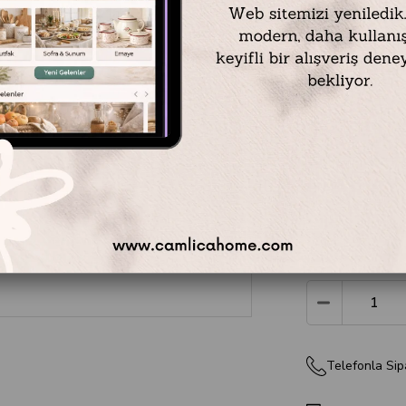
Mikasa Moor
gümüş tepsili
fonksiyonelliğ
mutfak ürünl
dokusu ve gü
kadar her anı
arasında zara
prestij katar.
₺3.799,00
Telefonla Sip