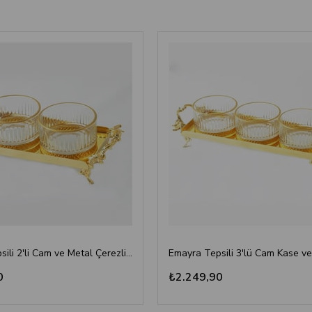
Emayra Tepsili 2'li Cam ve Metal Çerezlik Seti - Altın
0
₺2.249,90