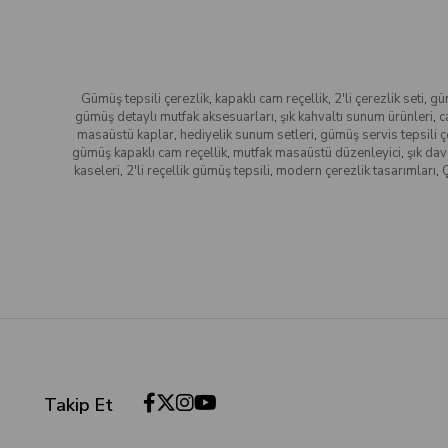
Gümüş tepsili çerezlik
,
kapaklı cam reçellik
,
2'li çerezlik seti
,
gü
gümüş detaylı mutfak aksesuarları
,
şık kahvaltı sunum ürünleri
,
c
masaüstü kaplar
,
hediyelik sunum setleri
,
gümüş servis tepsili ç
gümüş kapaklı cam reçellik
,
mutfak masaüstü düzenleyici
,
şık dav
kaseleri
,
2'li reçellik gümüş tepsili
,
modern çerezlik tasarımları
,
Takip Et