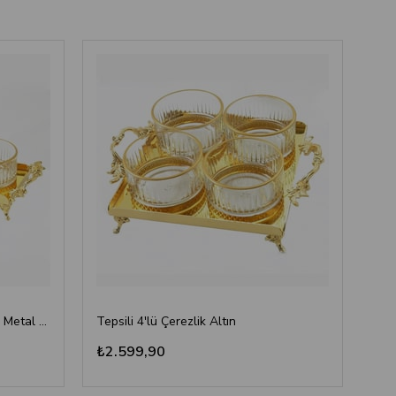
Emayra Tepsili 3'lü Cam Kase ve Metal Tepsi Seti - Altın Rengi
Tepsili 4'lü Çerezlik Altın
₺2.599,90
₺2