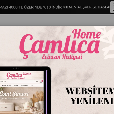
MAZ! 4000 TL ÜZERİNDE %10 İNDİRİM!
HEMEN ALIŞVERİŞE BAŞLA!
S
İNDİRİMLİ ÜRÜNLER
DEKORASYON
TABLO KOLEKSİYONU
 ve Masaüstü Sunum Ürünleri
Mikasa Moor Gümüş Tepsili Kapaklı 2'li Cam Çe
Mikasa 
2'li Cam
Stok Kodu
P364
Marka
:
Mikasa M