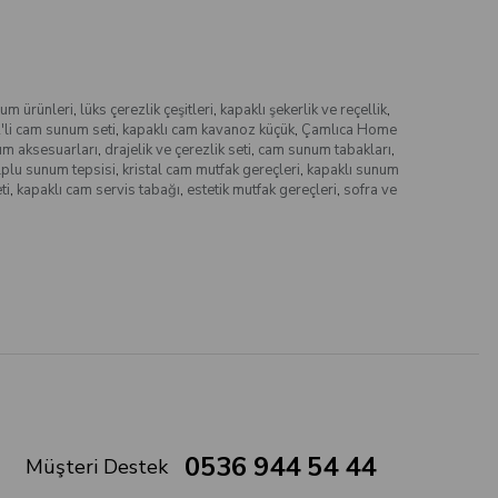
um ürünleri
,
lüks çerezlik çeşitleri
,
kapaklı şekerlik ve reçellik
,
'li cam sunum seti
,
kapaklı cam kavanoz küçük
,
Çamlıca Home
um aksesuarları
,
drajelik ve çerezlik seti
,
cam sunum tabakları
,
plu sunum tepsisi
,
kristal cam mutfak gereçleri
,
kapaklı sunum
ti
,
kapaklı cam servis tabağı
,
estetik mutfak gereçleri
,
sofra ve
0536 944 54 44
Müşteri Destek