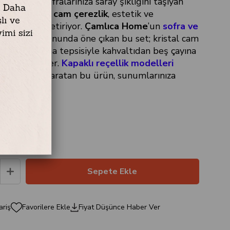
etiketiyle sofralarınıza saray şıklığını taşıyan
 kapaklı 2'li cam çerezlik
, estetik ve
i bir araya getiriyor.
Çamlıca Home
’un
sofra ve
eri
koleksiyonunda öne çıkan bu set; kristal cam
müş kaplama tepsisiyle kahvaltıdan beş çayına
nıza eşlik eder.
Kapaklı reçellik modelleri
fetiyle fark yaratan bu ürün, sunumlarınıza
ariş
Favorilere Ekle
Fiyat Düşünce Haber Ver