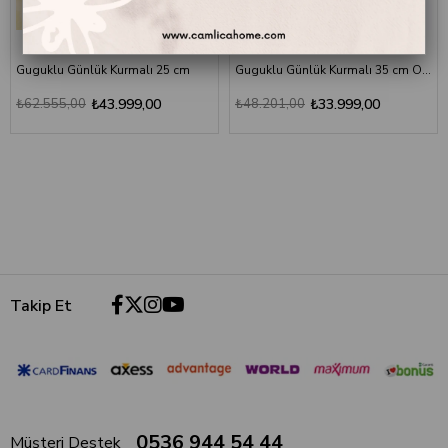
Guguklu Günlük Kurmalı 25 cm
Guguklu Günlük Kurmalı 35 cm Oymalı
₺62.555,00
₺43.999,00
₺48.201,00
₺33.999,00
Takip Et
0536 944 54 44
Müşteri Destek