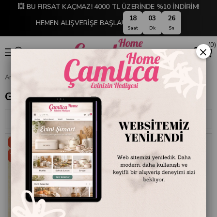
💥 BU FIRSAT KAÇMAZ! 4000 TL ÜZERİNDE %10 İNDİRİM!
18
03
26
HEMEN ALIŞVERİŞE BAŞLA!
Saat
Dk
Sn
0
×
Anasayfa
DEKORASYON
Saat
Guguklu Saatler
Guguklu Saatler
Sıralama
Filtreleme
%30
%29
Ücretsiz
Ücretsiz
Kargo
Kargo