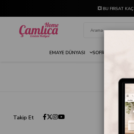
💥 BU FIRSAT KAÇ
EMAYE DÜNYASI
SOFRA & MUTFAK
Takip Et