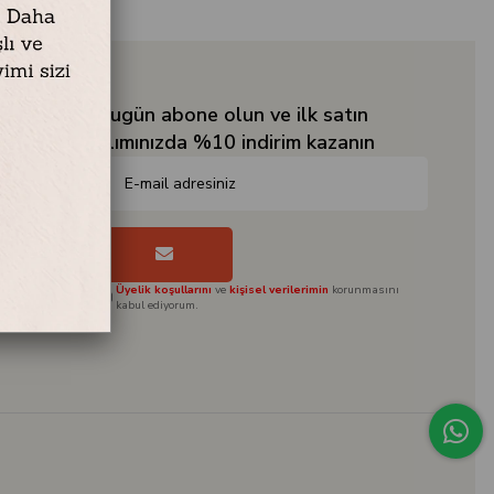
Bugün abone olun ve ilk satın
alımınızda %10 indirim kazanın
Üyelik koşullarını
ve
kişisel verilerimin
korunmasını
kabul ediyorum.