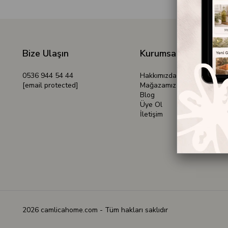
Bize Ulaşın
Kurumsal
0536 944 54 44
Hakkımızda
[email protected]
Mağazamız
Blog
Üye Ol
İletişim
2026 camlicahome.com - Tüm hakları saklıdır