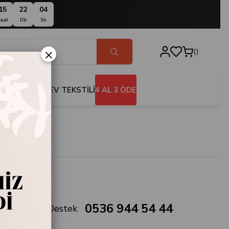
15
22
04
aat
Dk
Sn
×
BANYO
EV TEKSTİLİ
4 AL 3 ÖDE
0536 944 54 44
Müşteri Destek