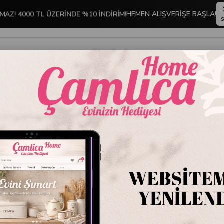
MAZ! 4000 TL ÜZERİNDE %10 İNDİRİM!
HEMEN ALIŞVERİŞE BAŞLA!
S
İNDİRİMLİ ÜRÜNLER
DEKORASYON
TABLO KOLEKSİYONU