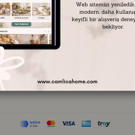
Müşteri Hizmetleri
Alışveriş
Mesafeli Satış Sözleşmesi
Hesabım
İade Politikası
Kayıt Ol
KVKK Sözleşmesi
Şifremi Unuttum
Kargo Takibi
Sipariş Takibi
Markalarımız