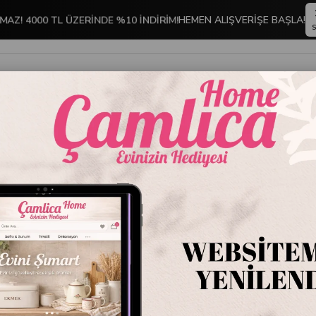
AZ! 4000 TL ÜZERİNDE %10 İNDİRİM!
HEMEN ALIŞVERİŞE BAŞLA!
S
İNDİRİMLİ ÜRÜNLER
DEKORASYON
TABLO KOLEKSİYONU
dern Tablolar
Stoktakiler
Ürün A