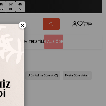
15
57
44
aat
Dk
Sn
×
0
BANYO
EV TEKSTİLİ
4 AL 3 ÖDE
dına Göre (Z<A)
Ürün Adına Göre (A>Z)
Fiyata Göre (Artan)