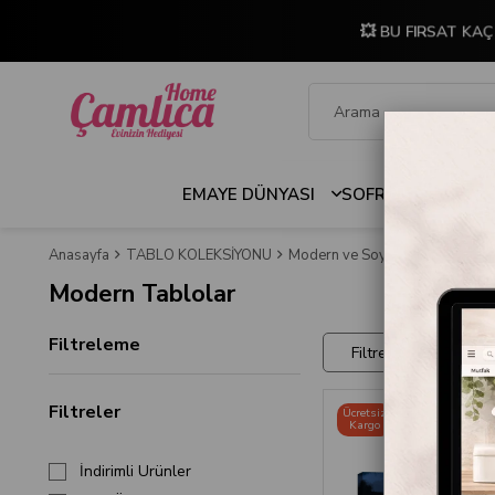
💥 BU FIRSAT KAÇM
EMAYE DÜNYASI
SOFRA & MUTFAK
Anasayfa
TABLO KOLEKSİYONU
Modern ve Soyut Tablolar
Mo
Modern Tablolar
Filtreleme
Filtreler
Filtreler
Ücretsiz
Kargo
İndirimli Ürünler