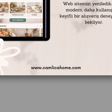
Emayra Altın Varak Detaylı Lacivert Soyut Yağlı Boya Efektli Dokulu Tablo