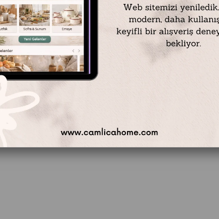
Emayra Gece Şehri Manzaralı Yağlı Boya Efektli Dokulu Tablo