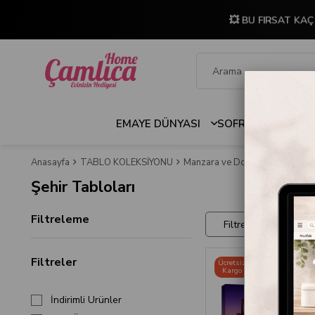
💥 BU FIRSAT KAÇ
EMAYE DÜNYASI
SOFRA & MUTFAK
Anasayfa
TABLO KOLEKSİYONU
Manzara ve Doğa Tabloları
Ş
Şehir Tabloları
Filtreleme
Filtreler
Filtreler
Ücretsiz
Kargo
İndirimli Ürünler