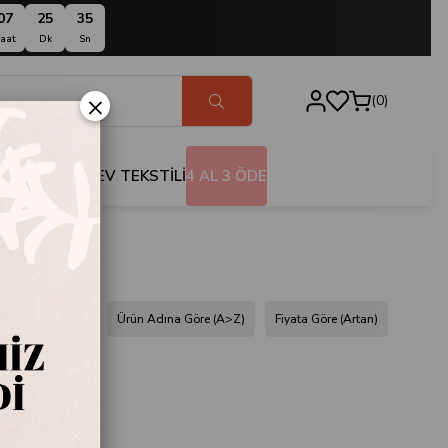
07
25
34
aat
Dk
Sn
×
0
BANYO
EV TEKSTİLİ
4 AL 3 ÖDE
dına Göre (Z<A)
Ürün Adına Göre (A>Z)
Fiyata Göre (Artan)