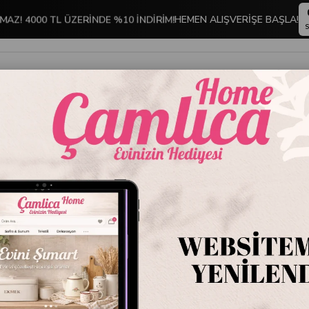
HEMEN ALIŞVERİŞE BAŞLA!
MAZ! 4000 TL ÜZERİNDE %10 İNDİRİM!
S
İNDİRİMLİ ÜRÜNLER
DEKORASYON
TABLO KOLEKSİYONU
ehir Tabloları
Stoktakiler
Ürün A