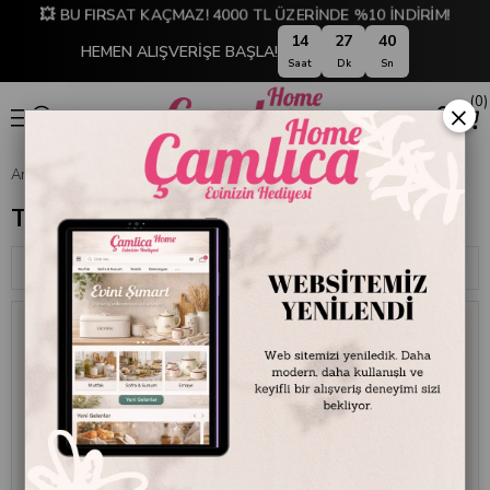
💥 BU FIRSAT KAÇMAZ! 4000 TL ÜZERİNDE %10 İNDİRİM!
14
27
39
HEMEN ALIŞVERİŞE BAŞLA!
Saat
Dk
Sn
0
×
Anasayfa
EMAYE DÜNYASI
Pişirme Grubu
Tencere
Tencere
Sıralama
Filtreleme