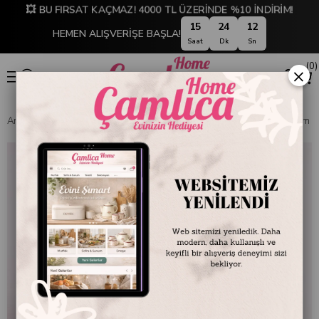
💥 BU FIRSAT KAÇMAZ! 4000 TL ÜZERİNDE %10 İNDİRİM!
15
24
12
HEMEN ALIŞVERİŞE BAŞLA!
Saat
Dk
Sn
0
×
Anasayfa
EMAYE DÜNYASI
Pişirme Grubu
Tencere
Emaye 22 cm T