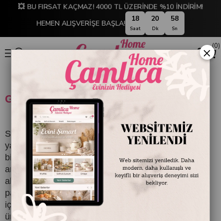
💥 BU FIRSAT KAÇMAZ! 4000 TL ÜZERİNDE %10 İNDİRİM!
18
20
58
HEMEN ALIŞVERİŞE BAŞLA!
Saat
Dk
Sn
0
×
GİZLİLİK SÖZLEŞMESİ
Sitemizde yer alan güvenlik ve gizlilik kuralları
yaptığınız alışverişte ve vermiş olduğunuz kişisel
bilgilerdeki güvenlik ve gizlilik sınırlarını belirlemek
amacı ile konulmuştur. Sitede alışveriş sırasında
alınan kişisel bilgileriniz üçüncü şahıslarla
paylaşılmaz. Kişisel bilgileriniz, bildirimleri de
içerecek şekilde, kullanmakta olduğunuz
ürünler,hizmetler, indirimler, kampanyalar hakkında