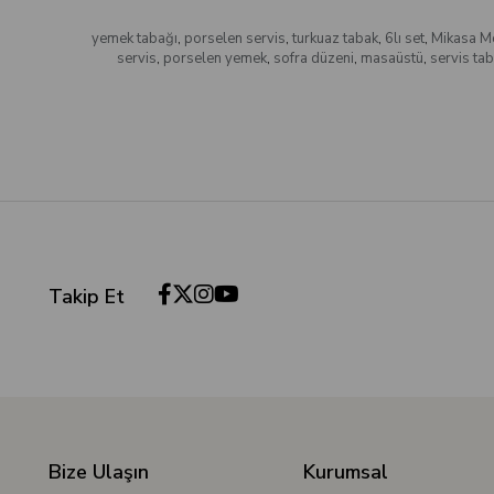
yemek tabağı
,
porselen servis
,
turkuaz tabak
,
6lı set
,
Mikasa M
servis
,
porselen yemek
,
sofra düzeni
,
masaüstü
,
servis ta
Takip Et
Bize Ulaşın
Kurumsal