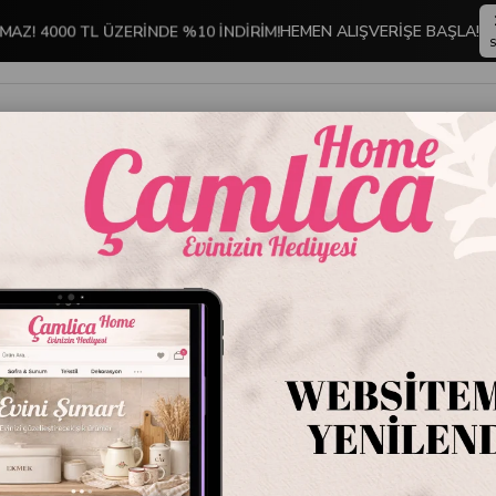
MAZ! 4000 TL ÜZERİNDE %10 İNDİRİM!
HEMEN ALIŞVERİŞE BAŞLA!
S
İNDİRİMLİ ÜRÜNLER
DEKORASYON
TABLO KOLEKSİYONU
 ve Masaüstü Sunum Ürünleri
Mikasa Moor Turquoise Serisi 6'lı Porselen S
Mikasa 
Porsele
Luxury 
Stok Kodu
P366
Marka
:
Mikasa M