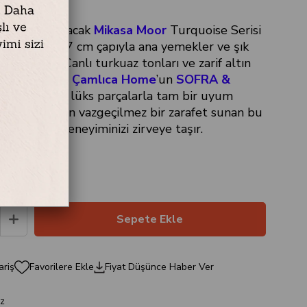
ak noktası olacak
Mikasa Moor
Turquoise Serisi
bağı Seti
, 27 cm çapıyla ana yemekler ve şık
tasarlandı. Canlı turkuaz tonları ve zarif altın
arıyla bu set,
Çamlıca Home
’un
SOFRA &
siyonundaki lüks parçalarla tam bir uyum
 günleriniz için vazgeçilmez bir zarafet sunan bu
& MUTFAK
deneyiminizi zirveye taşır.
ariş
Favorilere Ekle
Fiyat Düşünce Haber Ver
z