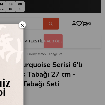
14
48
59
aat
Dk
Sn
×
0
BANYO
EV TEKSTİLİ
4 AL 3 ÖDE
ervis Tabağı 27 cm - Luxury Yemek Tabağı Seti
Moor Turquoise Serisi 6'lı
n Servis Tabağı 27 cm -
Yemek Tabağı Seti
.106543
oor