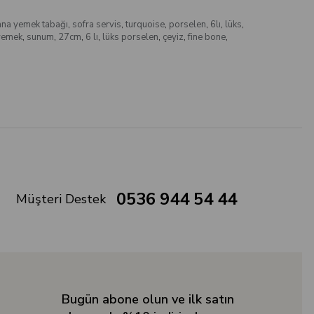
ana yemek tabağı
,
sofra servis
,
turquoise
,
porselen
,
6lı
,
lüks
,
yemek
,
sunum
,
27cm
,
6 lı
,
lüks porselen
,
çeyiz
,
fine bone
,
0536 944 54 44
Müşteri Destek
Bugün abone olun ve ilk satın