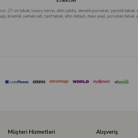
Etiketler
oor
,
27 cm tabak
,
luxury servis
,
altın yaldız
,
desenli porselen
,
çeyizlik tabak
,
bağı
,
ikramlık
,
yemek seti
,
zarif tabak
,
altın detaylı
,
mavi yeşil
,
porselen tabak
,
Müşteri Hizmetleri
Alışveriş