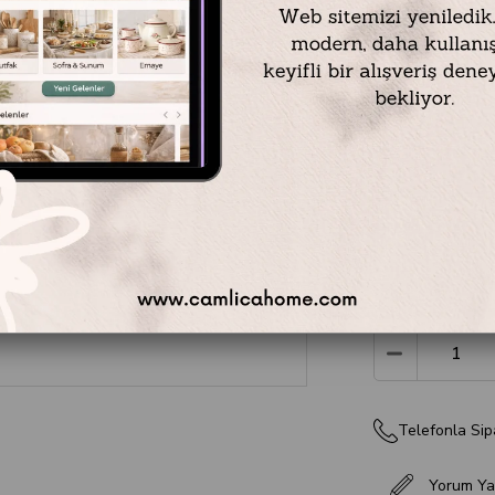
Sofraların od
6'lı
Servis Ta
sunumlar için 
yaldız detayl
SERVİS
kolek
yakalar. Özel
set,
SOFRA 
₺2.899,00
Telefonla Sip
Yorum Ya