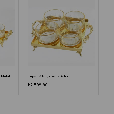
Emayra Tepsili 3'lü Cam Kase ve Metal Tepsi Seti - Altın Rengi
Tepsili 4'lü Çerezlik Altın
₺2.599,90
₺2