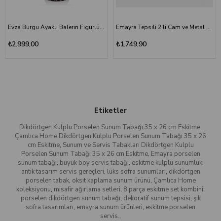
Evza Burgu Ayaklı Balerin Figürlü Sunumluk Traverten
Emayra Tepsili 2'li Cam ve Metal Çerezlik Seti - Altın
₺2.999,00
₺1.749,90
Etiketler
Dikdörtgen Kulplu Porselen Sunum Tabağı 35 x 26 cm Eskitme
,
Çamlıca Home Dikdörtgen Kulplu Porselen Sunum Tabağı 35 x 26
cm Eskitme
,
Sunum ve Servis Tabakları Dikdörtgen Kulplu
Porselen Sunum Tabağı 35 x 26 cm Eskitme
,
Emayra porselen
sunum tabağı
,
büyük boy servis tabağı
,
eskitme kulplu sunumluk
,
antik tasarım servis gereçleri
,
lüks sofra sunumları
,
dikdörtgen
porselen tabak
,
oksit kaplama sunum ürünü
,
Çamlıca Home
koleksiyonu
,
misafir ağırlama setleri
,
8 parça eskitme set kombini
,
porselen dikdörtgen sunum tabağı
,
dekoratif sunum tepsisi
,
şık
sofra tasarımları
,
emayra sunum ürünleri
,
eskitme porselen
servis.
,