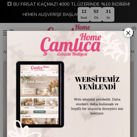
💥 BU FIRSAT KAÇMAZ! 4000 TL ÜZERİNDE %10 İNDİRİM!
12
53
30
HEMEN ALIŞVERİŞE BAŞLA!
Saat
Dk
Sn
0
×
Anasayfa
SOFRA & MUTFAK
SOFRA & SERVİS
Servis Kapları ve M