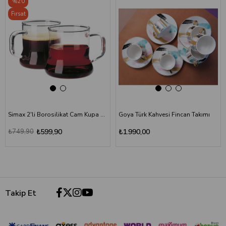
%20
Fırsat
Ürünü
Simax 2'li Borosilikat Cam Kupa Seti - 250 ml
Goya Türk Kahvesi Fincan Takımı
₺749,90
₺599,90
₺1.990,00
Takip Et