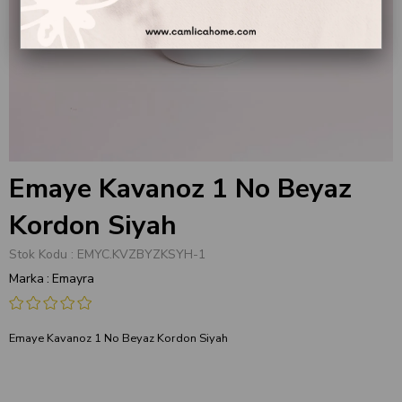
Emaye Kavanoz 1 No Beyaz
Kordon Siyah
Stok Kodu
EMYC.KVZBYZKSYH-1
Marka
:
Emayra
Emaye Kavanoz 1 No Beyaz Kordon Siyah