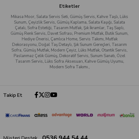
Etiketler
Mikasa Moor
,
Salata Servis Seti
,
Gümüş Servis
,
Kahve Taşlı
,
Lüks
Sunum
,
Çeyizlik Servis
,
Gümüş Kaplama
,
Salata Kaşığı
,
Salata
Çatalı
,
Sofra Estetiği
,
Tasarım Mutfak
,
Şık İkramlar
,
Taş Saplı
,
Gümüş Renk Servis
,
Davet Sofrası
,
Premium Mutfak
,
Butik Sunum
,
Hediye Önerisi
,
Çamlıca Home
,
Servis Takımı
,
Mutfak
Dekorasyonu
,
Doğal Taş Detaylı
,
Şık Sunum Gereçleri
,
Tasarım
Sofra
,
Gümüş Mutfak
,
Modern Çeyiz
,
Lüks Mutfak
,
Otantik Servis
,
Paslanmaz Çelik Gümüş
,
Dekoratif Servis
,
Sunum Sanatı
,
Özel
Tasarım Servis
,
Lüks Sofra Aksesuarı
,
Kahve Gümüş Uyumu
,
Modern Sofra Takımı.
,
Takip Et
0536 944 54 44
Müşteri Destek