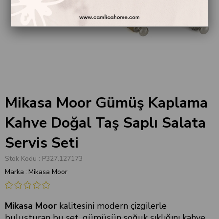
Mikasa Moor Gümüş Kaplama
Kahve Doğal Taş Saplı Salata
Servis Seti
Stok Kodu
P327.127173
Marka
:
Mikasa Moor
Mikasa Moor
kalitesini modern çizgilerle
buluşturan bu set, gümüşün soğuk şıklığını kahve