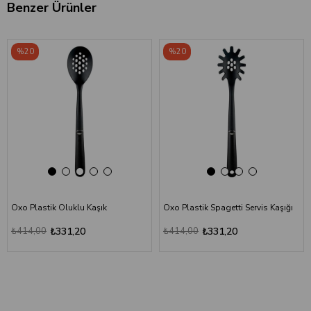
Benzer Ürünler
‹
›
‹
›
%20
%20
Oxo Plastik Oluklu Kaşık
Oxo Plastik Spagetti Servis Kaşığı
₺414,00
₺331,20
₺414,00
₺331,20