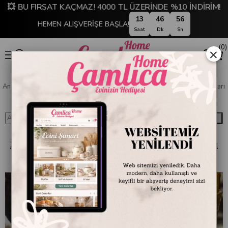
💥 BU FIRSAT KAÇMAZ! 4000 TL ÜZERİNDE %10 İNDİRİM!
13
46
55
HEMEN ALIŞVERİŞE BAŞLA!
Saat
Dk
Sn
0
×
Anasayfa
Blog
MİKASA MOOR
Sofra Sunumunun Gizli Kahramanları: Mikasa Moor Ser
Ara
Sofra Sunumunun Gizli Kahramanları: Mikasa
Moor Servis ve Sunum Ürünleri Rehberi