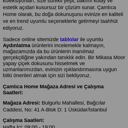
koleksiyonları, size sürekli yeşil, bakımı kolay ve
estetik açıdan kusursuz bir çözüm sunar. Çamlıca
Home olarak, bu doğa dokunuşunu evinize en kaliteli
ve en trend uyumlu seçeneklerle getirmeyi taahhüt
ediyoruz.
Sadece online sitemizde
tablolar
ile uyumlu
Aydınlatma
ürünlerini incelemekle kalmayın,
mağazamızda da bu ürünlerin inanılmaz
gerçekçiliğine yakından tanıklık edin. Bir Mikasa Moor
yapay çiçek dokusunu hissetmek ve
uzmanlarımızdan, evinizin ışıklandırmasına uygun
bitki önerileri almak için sizi bekliyoruz.
Çamlıca Home Mağaza Adresi ve Çalışma
Saatleri:
Mağaza Adresi:
Bulgurlu Mahallesi, Bağcılar
Caddesi, No: 41 A-Blok D: 1 Üsküdar/İstanbul
Çalışma Saatleri:
Hafta İçi: 09:00 - 19:00