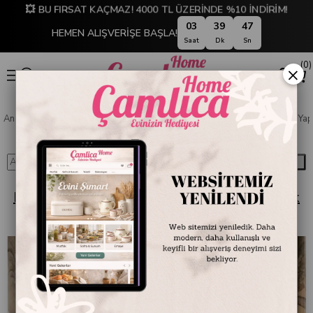
💥 BU FIRSAT KAÇMAZ! 4000 TL ÜZERİNDE %10 İNDİRİM!
03
39
46
HEMEN ALIŞVERİŞE BAŞLA!
Saat
Dk
Sn
0
×
Anasayfa
Blog
MİKASA MOOR
Mevsimsiz Güzellik: Mikasa Moor Yapay Çiçek ve Ağaçla
Ara
Mevsimsiz Güzellik: Mikasa Moor Yapay Çiçek
ve Ağaçlarla Yaşam Alanınızı Yenileyin