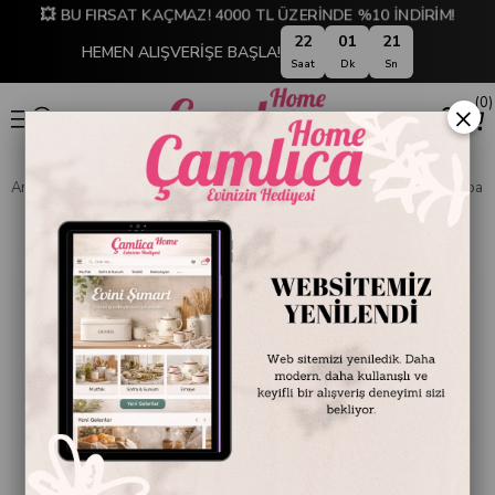
💥 BU FIRSAT KAÇMAZ! 4000 TL ÜZERİNDE %10 İNDİRİM!
22
01
20
HEMEN ALIŞVERİŞE BAŞLA!
Saat
Dk
Sn
0
×
Anasayfa
EMAYE DÜNYASI
Kupa ve Bardaklar
Emayra Emaye Kupa 25