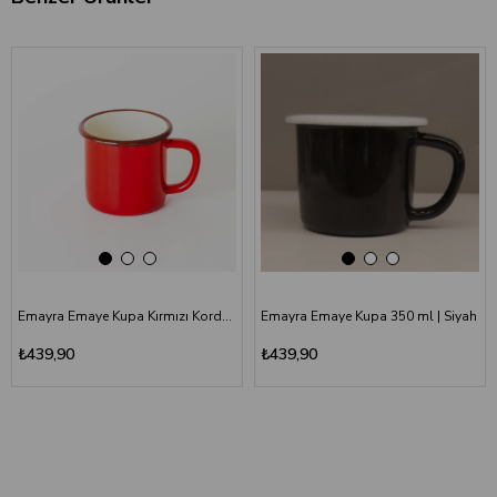
‹
›
‹
›
Emayra Emaye Kupa Kırmızı Kordon Kahve 380 ml | Çamlıca Home
Emayra Emaye Kupa 350 ml | Siyah
₺439,90
₺439,90