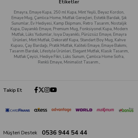
Etiketler
Emayra
,
Emaye Kupa
,
250 ml Kupa
,
Mint Yeşili
,
Beyaz Kordon
,
Emaye Mug
,
Çamlıca Home
,
Mutfak Gereçleri
,
Estetik Bardak
,
Şık
Sunumlar
,
Ev Hediyesi
,
Kamp Ekipmanı
,
Retro Tasarım
,
Nostaljik
Kupa
,
Dayanıklı Emaye
,
Premium Mug
,
Fonksiyonel Kupa
,
Modern
Mutfak
,
Lüks Yudumlar
,
Isıya Dayanıklı
,
Pürüzsüz Emaye
,
Emayra
Ürünleri
,
Mint Mutfak
,
Dekoratif Kupa
,
Standart Boy Mug
,
Kahve
Kupası
,
Çay Bardağı
,
Pratik Mutfak
,
Kaliteli Emaye
,
Emaye Bakımı
,
Tasarım Bardak
,
Lifestyle Ürünleri
,
Elegant Mutfak
,
Klasik Tasarım
,
Mutfak Çeyizi
,
Hediye Fikri
,
Lüks Sunum
,
Çamlıca Home Sofra
,
Renkli Emaye
,
Minimalist Tasarım.
,
Takip Et
0536 944 54 44
Müşteri Destek