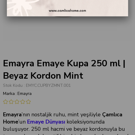
Emayra Emaye Kupa 250 ml |
Beyaz Kordon Mint
Stok Kodu
EMYC.CUPBYZMNT.001
Marka
:
Emayra
Emayra
’nın nostaljik ruhu, mint yeşiliyle
Çamlıca
Home
’un
Emaye Dünyası
koleksiyonunda
buluşuyor. 250 ml hacmi ve beyaz kordonuyla bu