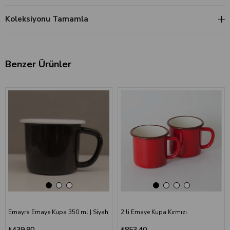
Koleksiyonu Tamamla
Benzer Ürünler
‹
›
‹
›
Emayra Emaye Kupa 350 ml | Siyah
2'li Emaye Kupa Kırmızı
₺439,90
₺853,40