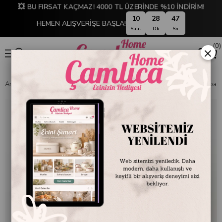
💥 BU FIRSAT KAÇMAZ! 4000 TL ÜZERİNDE %10 İNDİRİM!
10
28
46
HEMEN ALIŞVERİŞE BAŞLA!
Saat
Dk
Sn
0
×
Anasayfa
EMAYE DÜNYASI
Kupa ve Bardaklar
Emayra Emaye Kupa Kırmı