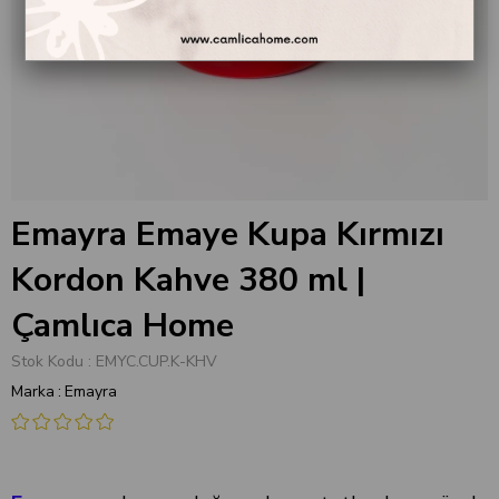
Emayra Emaye Kupa Kırmızı
Kordon Kahve 380 ml |
Çamlıca Home
Stok Kodu
EMYC.CUP.K-KHV
Marka
:
Emayra