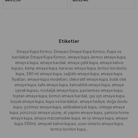
Etiketler
Emaye Kupa Kırmızı
,
Emayeci Emaye Kupa Kırmızı
,
Kupa ve
bardaklar Emaye Kupa Kırmızı
,
emaye kupa
,
kırmızı emaye kupa
,
emayra kupa
,
emaye bardak
,
emaye çelik kupa
,
emaye kahve
kupası
,
kamp emaye kupa
,
karavan emaye kupa
,
kırmızı kordonlu
kupa
,
380 ml emaye kupa
,
sağlıklı emaye kupa
,
emaye kupa
fiyatları
,
emaye kupa modelleri
,
dekoratif emaye kupa
,
butik otel
emaye kupa
,
kafe emaye kupa
,
kahvaltılık emaye kupa
,
emaye
içecek kupası
,
nostaljik emaye kupa
,
paslanmaz emaye kupa
,
toptan emaye kupa
,
kırmızı emaye bardak
,
çay için emaye kupa
,
büyük emaye kupa
,
kupa ve bardaklar
,
emaye hediye
,
doğa dostu
kupa
,
çizilmez emaye kupa
,
antibakteriyel kupa
,
vintage emaye
kupa
,
pürüzsüz emaye yüzey
,
el yapımı emaye kupa
,
çamlıca home
emaye kupa
,
emaye malzemeden kupa
,
en iyi emaye kupa
,
emaye
kupa 380ml
,
emayeli kahve kupası
,
uzun ömürlü emaye kupa
,
kırmızı kordon kupa.
,