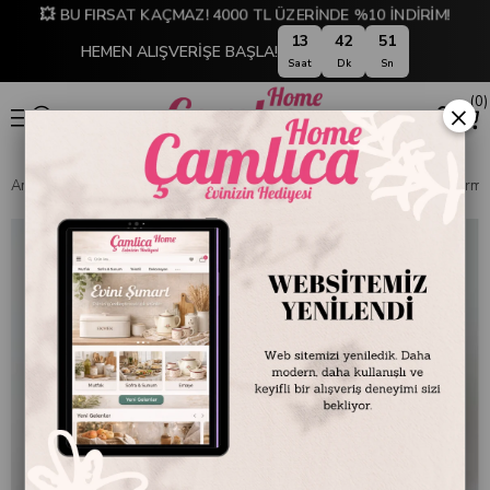
💥 BU FIRSAT KAÇMAZ! 4000 TL ÜZERİNDE %10 İNDİRİM!
13
42
51
HEMEN ALIŞVERİŞE BAŞLA!
Saat
Dk
Sn
0
×
Anasayfa
EMAYE DÜNYASI
Kupa ve Bardaklar
2'li Emaye Kupa Kırmı