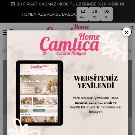
💥 BU FIRSAT KAÇMAZ! 4000 TL ÜZERİNDE %10 İNDİRİM!
12
38
04
HEMEN ALIŞVERİŞE BAŞLA!
Saat
Dk
Sn
0
×
Anasayfa
EMAYE DÜNYASI
Kupa ve Bardaklar
Emayra Emaye Kupa 350 m