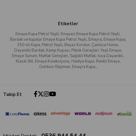
Etiketler
Emaye Kupa Petrol Yeşili
,
Emayeci Emaye Kupa Petrol Yeşili
,
Bardak ve kupalar Emaye Kupa Petrol Yeşili
,
Emayra
,
Emaye Kupa
,
350 ml Kupa
,
Petrol Yeşili
,
Beyaz Kordon
,
Çamlıca Home
,
Dayanıklı Bardak
,
Kamp Kupası
,
Piknik Gereçleri
,
Yeşil Emaye
,
Emaye Sunum
,
Mutfak Gereçleri
,
Sağlıklı Mutfak
,
Isıya Dayanıklı
,
Klasik Stil
,
Emaye Koleksiyonu
,
Hediye Kupa
,
Renkli Emaye
,
Outdoor Ekipman
,
Emayra Kupa.
,
Takip Et
0536 944 54 44