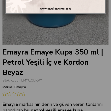
Emayra Emaye Kupa 350 ml |
Petrol Yeşili İç ve Kordon
Beyaz
Stok Kodu
EMYC.CUP.PY
Marka
:
Emayra
Emayra
markasının derin ve güven veren tonlarını
barındıran bu
petrol yeşili emaye kupa
,