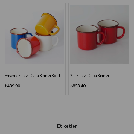
Emayra Emaye Kupa Kırmızı Kordon Kahve 380 ml | Çamlıca Home
2'li Emaye Kupa Kırmızı
₺439,90
₺853,40
Etiketler