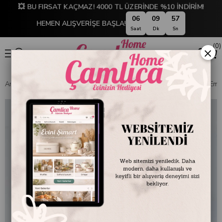
💥 BU FIRSAT KAÇMAZ! 4000 TL ÜZERİNDE %10 İNDİRİM!
06
09
56
HEMEN ALIŞVERİŞE BAŞLA!
Saat
Dk
Sn
0
×
Anasayfa
EMAYE DÜNYASI
Kupa ve Bardaklar
Dekoratif Desenli Ema