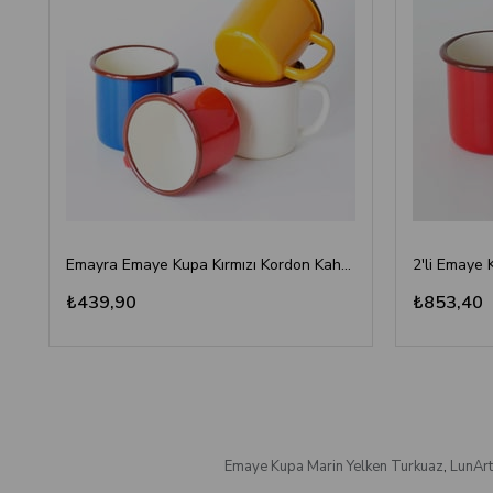
Emayra Emaye Kupa Kırmızı Kordon Kahve 380 ml | Çamlıca Home
2'li Emaye 
₺439,90
₺853,40
Emaye Kupa Marin Yelken Turkuaz
,
LunArt