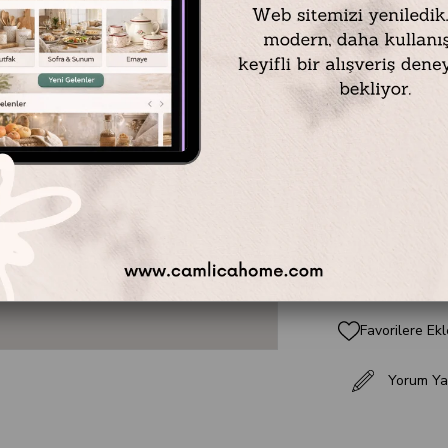
yelken desenl
idealdir. Çam
emaye kupa,
kupa ve bard
₺0,00
Favorilere Ekl
Yorum Ya