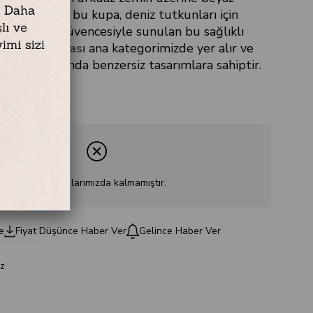
eriyle süslü bu kupa, deniz tutkunları için
lıca Home güvencesiyle sunulan bu sağlıklı
emaye dünyası
ana kategorimizde yer alır ve
aklar
grubunda benzersiz tasarımlara sahiptir.
Ürün stoklarımızda kalmamıştır.
e
Fiyat Düşünce Haber Ver
Gelince Haber Ver
z