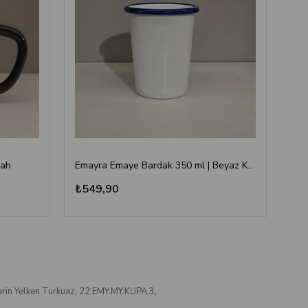
yah
Emayra Emaye Bardak 350 ml | Beyaz Kordon Kobalt
₺549,90
₺3
rin Yelken Turkuaz
,
22.EMY.MY.KUPA.3
,