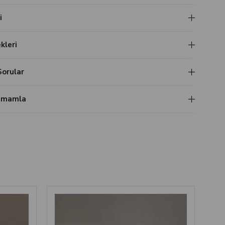
i
leri
Sorular
Tamamla