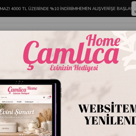
HEMEN ALIŞVERİŞE BAŞLA!
MAZ! 4000 TL ÜZERİNDE %10 İNDİRİM!
S
İNDİRİMLİ ÜRÜNLER
DEKORASYON
TABLO KOLEKSİYONU
n Yelken Turkuaz
Emaye K
Stok Kodu
22.E
Marka
:
Emayra
Emayra
marka
Emaye Kupa 
ferah bir gö