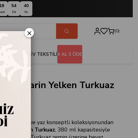
18
54
39
aat
Dk
Sn
×
0
BANYO
EV TEKSTİLİ
4 AL 3 ÖDE
upa Marin Yelken Turkuaz
MY.MY.KUPA.3
sının deniz ve yaz konseptli koleksiyonundan
Marin Yelken Turkuaz
, 380 ml kapasitesiyle
rünüm sunar. Turkuaz zemin üzerine beyaz