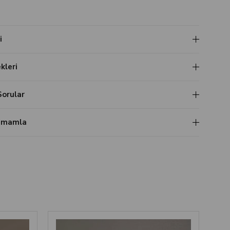
i
leri
Sorular
Tamamla