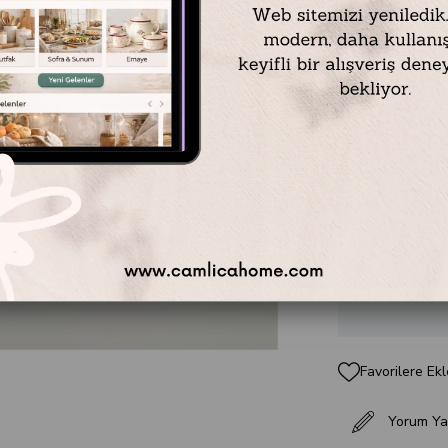
Emaye Kupa 2
sahiptir. 250
için idealdir
emaye dünya
bardaklar
gru
çözümlere hi
₺399,90
Favorilere Ekl
Yorum Ya