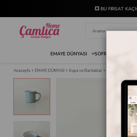
💥 BU FIRSAT KAÇ
EMAYE DÜNYASI
SOFRA & MUTFAK
Anasayfa
EMAYE DÜNYASI
Kupa ve Bardaklar
Emayra Emaye Ku