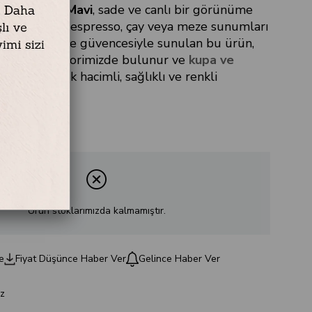
50 ml | T. Mavi
, sade ve canlı bir görünüme
 ml hacmiyle espresso, çay veya meze sunumları
. Çamlıca Home güvencesiyle sunulan bu ürün,
sı
ana kategorimizde bulunur ve
kupa ve
bunda küçük hacimli, sağlıklı ve renkli
tap eder.
Ürün stoklarımızda kalmamıştır.
e
Fiyat Düşünce Haber Ver
Gelince Haber Ver
z