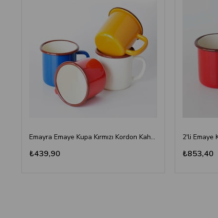
Emayra Emaye Kupa Kırmızı Kordon Kahve 380 ml | Çamlıca Home
2'li Emaye 
₺439,90
₺853,40