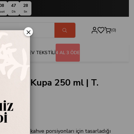
08
47
27
aat
Dk
Sn
×
0
BANYO
EV TEKSTİLİ
4 AL 3 ÖDE
Emaye Kupa 250 ml | T.
.CUPKTMV.001
ının küçük kahve porsiyonları için tasarladığı