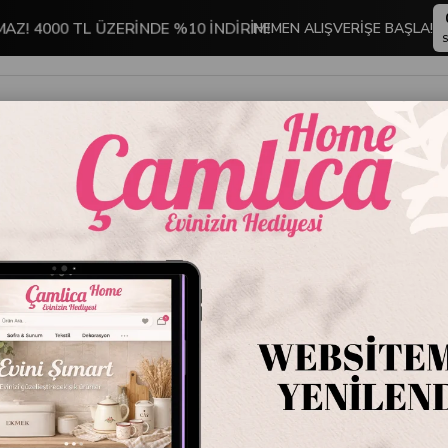
MAZ! 4000 TL ÜZERİNDE %10 İNDİRİM!
HEMEN ALIŞVERİŞE BAŞLA!
S
İNDİRİMLİ ÜRÜNLER
DEKORASYON
TABLO KOLEKSİYONU
pa 250 ml | T. Mavi
Emayra 
Mavi
Stok Kodu
EMYC
Marka
:
Emayra
Emayra
markas