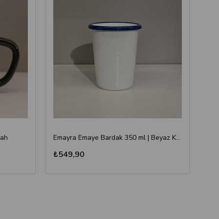
yah
Emayra Emaye Bardak 350 ml | Beyaz Kordon Kobalt
₺549,90
₺3