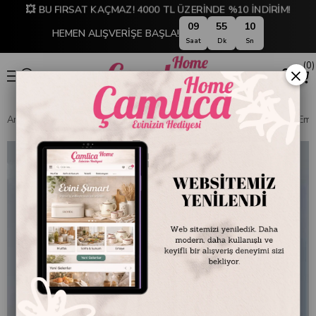
💥 BU FIRSAT KAÇMAZ! 4000 TL ÜZERİNDE %10 İNDİRİM!
09
55
09
HEMEN ALIŞVERİŞE BAŞLA!
Saat
Dk
Sn
0
×
Anasayfa
EMAYE DÜNYASI
Kupa ve Bardaklar
Dekoratif Desenli Em