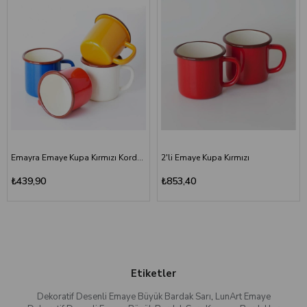
Emayra Emaye Kupa Kırmızı Kordon Kahve 380 ml | Çamlıca Home
2'li Emaye Kupa Kırmızı
₺439,90
₺853,40
Etiketler
Dekoratif Desenli Emaye Büyük Bardak Sarı
,
LunArt Emaye