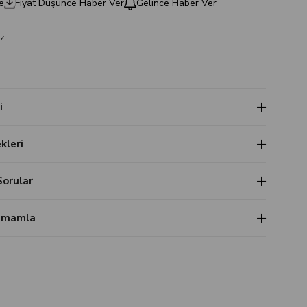
e
Fiyat Düşünce Haber Ver
Gelince Haber Ver
z
i
leri
Sorular
Tamamla