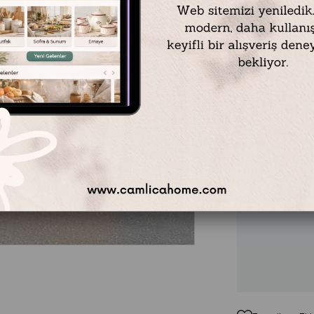
Emayra
markas
altın sarı ku
estetiği
katm
edilmiştir. P
duruşuyla he
mekanda hem d
vermeyenlerin
modelleri
ara
₺439,90