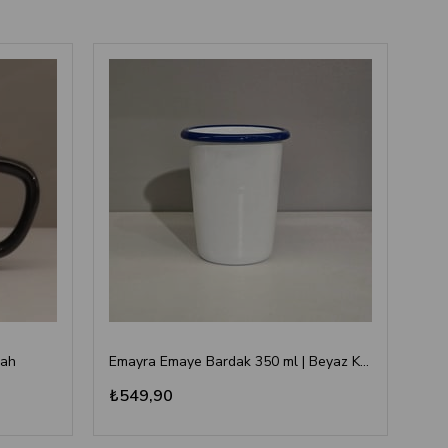
yah
Emayra Emaye Bardak 350 ml | Beyaz Kordon Kobalt
₺549,90
₺3