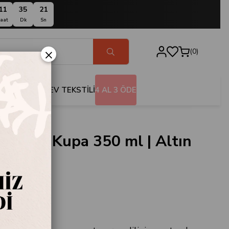
11
35
20
aat
Dk
Sn
×
0
BANYO
EV TEKSTİLİ
4 AL 3 ÖDE
Emaye Kupa 350 ml | Altın
.CUP.OS.KHV