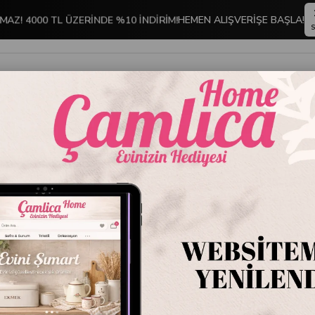
MAZ! 4000 TL ÜZERİNDE %10 İNDİRİM!
HEMEN ALIŞVERİŞE BAŞLA!
S
İNDİRİMLİ ÜRÜNLER
DEKORASYON
TABLO KOLEKSİYONU
a 350 ml | Altın Sarı
Emayra 
Sarı
Stok Kodu
EMYC
Marka
:
Emayra