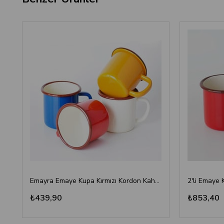
Emayra Emaye Kupa Kırmızı Kordon Kahve 380 ml | Çamlıca Home
2'li Emaye 
₺439,90
₺853,40