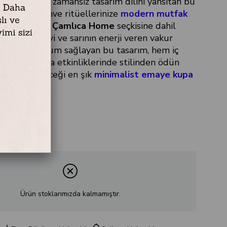
ının asil ve zamansız tasarım dilini yansıtan bu
pa, günlük kahve ritüellerinize
modern mutfak
ak amacıyla
Çamlıca Home
seçkisine dahil
ürüzsüz yüzeyi ve sarının enerji veren vakur
r ortama uyum sağlayan bu tasarım, hem iç
e açık hava etkinliklerinde stilinden ödün
 tercih edeceği en şık
minimalist emaye kupa
sındadır.
Ürün stoklarımızda kalmamıştır.