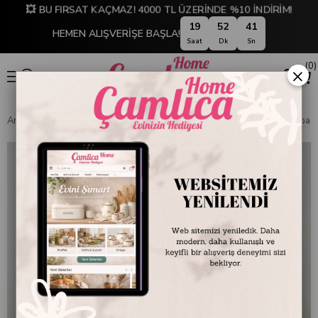
💥 BU FIRSAT KAÇMAZ! 4000 TL ÜZERİNDE %10 İNDİRİM!
19
52
41
HEMEN ALIŞVERİŞE BAŞLA!
Saat
Dk
Sn
0
×
Anasayfa
EMAYE DÜNYASI
Kupa ve Bardaklar
Emayra Emaye Kupa 25