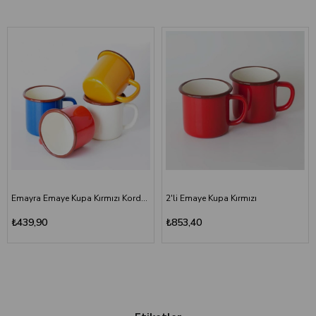
Emayra Emaye Kupa Kırmızı Kordon Kahve 380 ml | Çamlıca Home
2'li Emaye Kupa Kırmızı
₺439,90
₺853,40