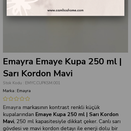
Emayra Emaye Kupa 250 ml |
Sarı Kordon Mavi
Stok Kodu
EMYC.CUPKSM.001
Marka
:
Emayra
Emayra
markasının kontrast renkli küçük
kupalarından
Emaye Kupa 250 ml | Sarı Kordon
Mavi
, 250 ml kapasitesiyle dikkat çeker. Canlı sarı
gövdesi ve mavi kordon detayı ile enerji dolu bir