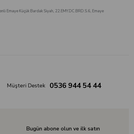
enli Emaye Küçük Bardak Siyah
,
22.EMY.DC.BRD.S.6
,
Emaye
0536 944 54 44
Müşteri Destek
Bugün abone olun ve ilk satın