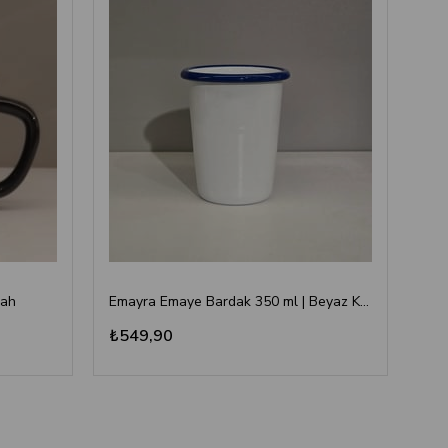
yah
Emayra Emaye Bardak 350 ml | Beyaz Kordon Kobalt
₺549,90
₺3