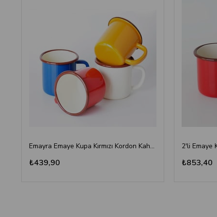
Emayra Emaye Kupa Kırmızı Kordon Kahve 380 ml | Çamlıca Home
2'li Emaye 
₺439,90
₺853,40