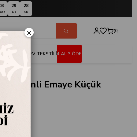
03
29
27
aat
Dk
Sn
×
0
BANYO
EV TEKSTİLİ
4 AL 3 ÖDE
if Desenli Emaye Küçük
Siyah
MY.DC.BRD.S.6
 Emaye Bardak