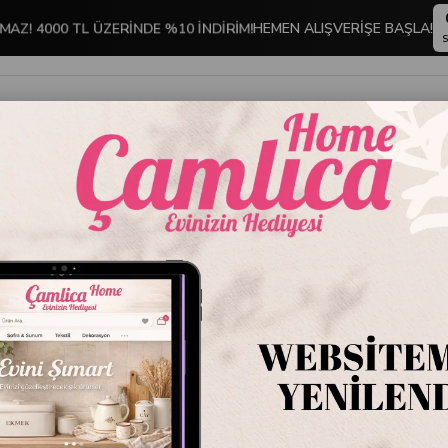
MAZ! 4000 TL ÜZERİNDE %10 İNDİRİM!
HEMEN ALIŞVERİŞE BAŞLA!
S
İNDİRİMLİ ÜRÜNLER
DEKORASYON
TABLO KOLEKSİYONU
i Emaye Küçük Bardak Siyah
Dekorat
Bardak 
Stok Kodu
22.E
Marka
:
Emayra
Dekoratif Desenli