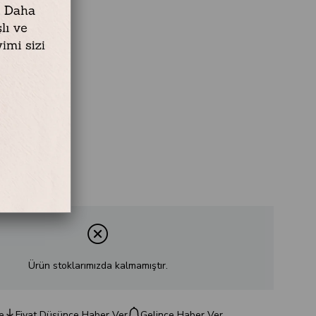
Ürün stoklarımızda kalmamıştır.
e
Fiyat Düşünce Haber Ver
Gelince Haber Ver