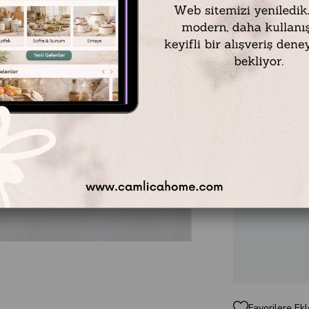
Renk : Siyah
Ölçü : 7 x 9.5 cm
Kapasite : 250 cc
Favorilere Ekl