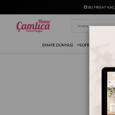
💥 BU FIRSAT KAÇ
EMAYE DÜNYASI
SOFRA & MUTFAK