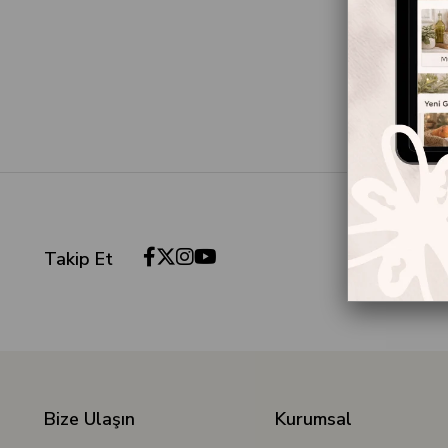
Takip Et
Bize Ulaşın
Kurumsal