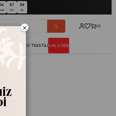
04
57
59
aat
Dk
Sn
×
0
BANYO
EV TEKSTİLİ
4 AL 3 ÖDE