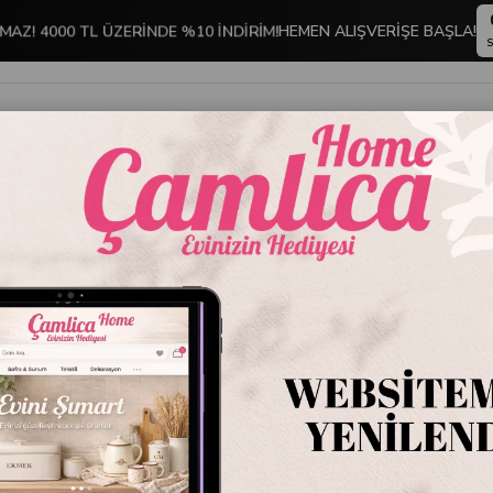
MAZ! 4000 TL ÜZERİNDE %10 İNDİRİM!
HEMEN ALIŞVERİŞE BAŞLA!
S
İNDİRİMLİ ÜRÜNLER
DEKORASYON
TABLO KOLEKSİYONU