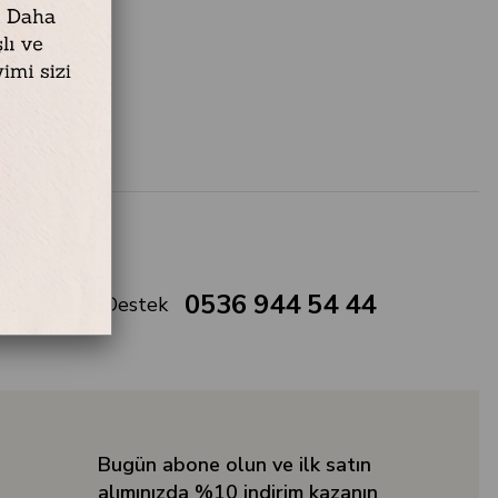
0536 944 54 44
Müşteri Destek
Bugün abone olun ve ilk satın
alımınızda %10 indirim kazanın