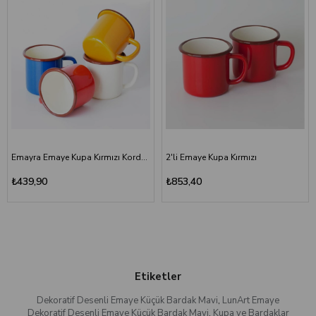
Emayra Emaye Kupa Kırmızı Kordon Kahve 380 ml | Çamlıca Home
2'li Emaye Kupa Kırmızı
₺439,90
₺853,40
Etiketler
Dekoratif Desenli Emaye Küçük Bardak Mavi
,
LunArt Emaye
Dekoratif Desenli Emaye Küçük Bardak Mavi
,
Kupa ve Bardaklar