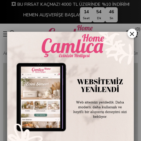
💥 BU FIRSAT KAÇMAZ! 4000 TL ÜZERİNDE %10 İNDİRİM!
14
54
45
HEMEN ALIŞVERİŞE BAŞLA!
Saat
Dk
Sn
0
×
Anasayfa
EMAYE DÜNYASI
Kupa ve Bardaklar
Dekoratif Desenli Em