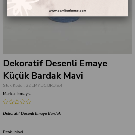
Dekoratif Desenli Emaye
Küçük Bardak Mavi
Stok Kodu
22.EMY.DC.BRD.S.4
Marka
:
Emayra
Dekoratif Desenli Emaye Bardak
Renk : Mavi