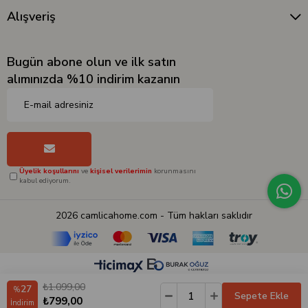
Alışveriş
Bugün abone olun ve ilk satın
alımınızda %10 indirim kazanın
Üyelik koşullarını
ve
kişisel verilerimin
korunmasını
kabul ediyorum.
2026 camlicahome.com - Tüm hakları saklıdır
₺1.099,00
27
%
₺799,00
İndirim