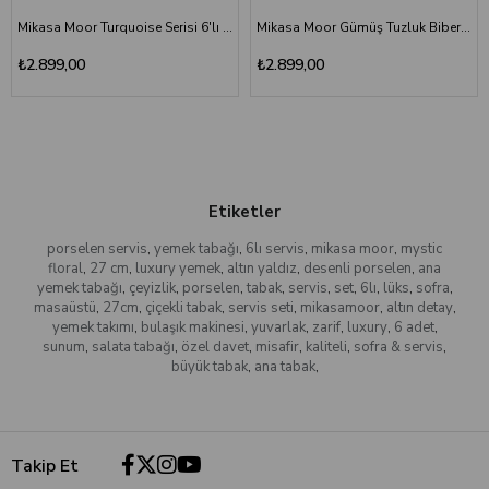
Mikasa Moor Turquoise Serisi 6'lı Porselen Servis Tabağı 27 cm - Luxury Yemek Tabağı Seti
Mikasa Moor Gümüş Tuzluk Biberlik Seti 17x9x16 cm - Lüks Masaüstü Baharat Seti
₺2.899,00
₺2.899,00
Etiketler
porselen servis
,
yemek tabağı
,
6lı servis
,
mikasa moor
,
mystic
floral
,
27 cm
,
luxury yemek
,
altın yaldız
,
desenli porselen
,
ana
yemek tabağı
,
çeyizlik
,
porselen
,
tabak
,
servis
,
set
,
6lı
,
lüks
,
sofra
,
masaüstü
,
27cm
,
çiçekli tabak
,
servis seti
,
mikasamoor
,
altın detay
,
yemek takımı
,
bulaşık makinesi
,
yuvarlak
,
zarif
,
luxury
,
6 adet
,
sunum
,
salata tabağı
,
özel davet
,
misafir
,
kaliteli
,
sofra & servis
,
büyük tabak
,
ana tabak
,
Takip Et