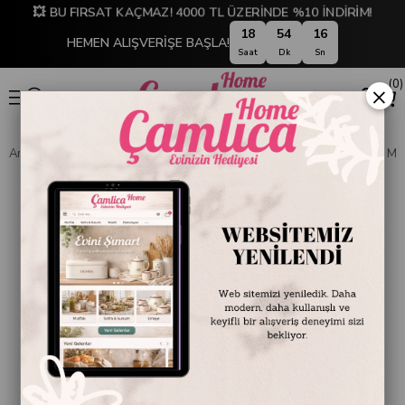
💥 BU FIRSAT KAÇMAZ! 4000 TL ÜZERİNDE %10 İNDİRİM!
18
54
16
HEMEN ALIŞVERİŞE BAŞLA!
Saat
Dk
Sn
0
×
Anasayfa
SOFRA & MUTFAK
SOFRA & SERVİS
Servis Kapları ve M