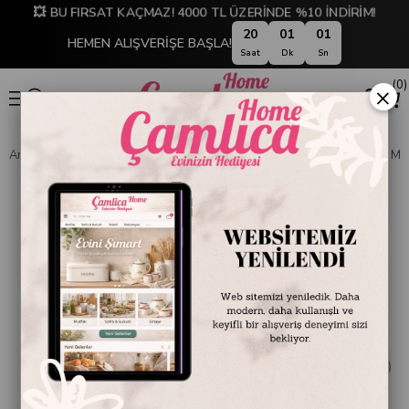
💥 BU FIRSAT KAÇMAZ! 4000 TL ÜZERİNDE %10 İNDİRİM!
20
01
01
HEMEN ALIŞVERİŞE BAŞLA!
Saat
Dk
Sn
0
×
Anasayfa
SOFRA & MUTFAK
SOFRA & SERVİS
Servis Kapları ve M