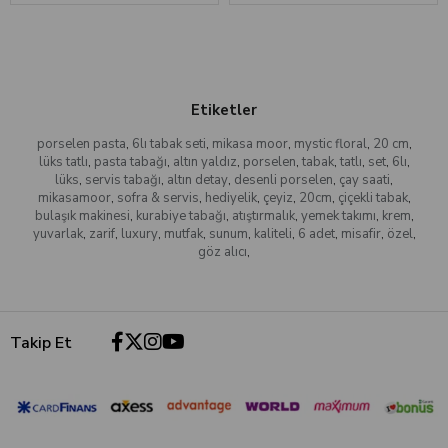
Etiketler
porselen pasta
,
6lı tabak seti
,
mikasa moor
,
mystic floral
,
20 cm
,
lüks tatlı
,
pasta tabağı
,
altın yaldız
,
porselen
,
tabak
,
tatlı
,
set
,
6lı
,
lüks
,
servis tabağı
,
altın detay
,
desenli porselen
,
çay saati
,
mikasamoor
,
sofra & servis
,
hediyelik
,
çeyiz
,
20cm
,
çiçekli tabak
,
bulaşık makinesi
,
kurabiye tabağı
,
atıştırmalık
,
yemek takımı
,
krem
,
yuvarlak
,
zarif
,
luxury
,
mutfak
,
sunum
,
kaliteli
,
6 adet
,
misafir
,
özel
,
göz alıcı
,
Takip Et