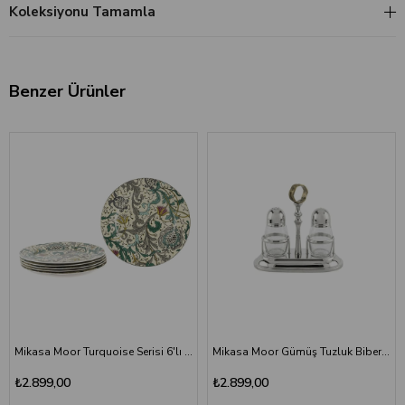
Koleksiyonu Tamamla
Benzer Ürünler
Mikasa Moor Turquoise Serisi 6'lı Porselen Servis Tabağı 27 cm - Luxury Yemek Tabağı Seti
Mikasa Moor Gümüş Tuzluk Biberlik Seti 17x9x16 cm - Lüks Masaüstü Baharat Seti
₺2.899,00
₺2.899,00