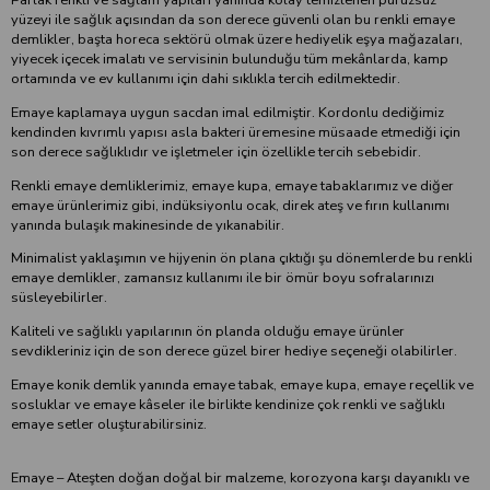
yüzeyi ile sağlık açısından da son derece güvenli olan bu renkli emaye
demlikler, başta horeca sektörü olmak üzere hediyelik eşya mağazaları,
yiyecek içecek imalatı ve servisinin bulunduğu tüm mekânlarda, kamp
ortamında ve ev kullanımı için dahi sıklıkla tercih edilmektedir.
Emaye kaplamaya uygun sacdan imal edilmiştir. Kordonlu dediğimiz
kendinden kıvrımlı yapısı asla bakteri üremesine müsaade etmediği için
son derece sağlıklıdır ve işletmeler için özellikle tercih sebebidir.
Renkli emaye demliklerimiz, emaye kupa, emaye tabaklarımız ve diğer
emaye ürünlerimiz gibi, indüksiyonlu ocak, direk ateş ve fırın kullanımı
yanında bulaşık makinesinde de yıkanabilir.
Minimalist yaklaşımın ve hijyenin ön plana çıktığı şu dönemlerde bu renkli
emaye demlikler, zamansız kullanımı ile bir ömür boyu sofralarınızı
süsleyebilirler.
Kaliteli ve sağlıklı yapılarının ön planda olduğu emaye ürünler
sevdikleriniz için de son derece güzel birer hediye seçeneği olabilirler.
Emaye konik demlik yanında emaye tabak, emaye kupa, emaye reçellik ve
sosluklar ve emaye kâseler ile birlikte kendinize çok renkli ve sağlıklı
emaye setler oluşturabilirsiniz.
Emaye – Ateşten doğan doğal bir malzeme, korozyona karşı dayanıklı ve