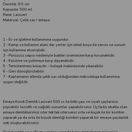
Derinlik: 9,5 cm
Kapasite: 500 ml.
Renk: Lacivert
Materyal: Çelik sac / emaye
1 - Ev ve işletme kullanımına uygundur.
2 - Kamp ve kullanım alanı dar yerler için ideal boyu ile servis ve sunum
için kullanıma elverişlidir.
3 - Pürüzsüz yapısı nedeniyle bakteri üremesine karşı korunaklıdır.
4 - Kesilme ve çizilmeye karşı dayanıklıdır.
5 - Temizlenmesi kolaydır – bulaşık makinesinde yıkanabilir.
6 - Geri dönüştürülebilir.
7 - Kaplamanın altında çelik sac olduğundan mikrodalga kullanımına
uygun değildir.
Emaye Konik Demlik Lacivert 500 cc ile bitki çayı ve siyah çaylarınızı
pişirebilir lezzetli ve sağlıklı sunumlar yapabilirsiniz. Üç farklı ebatta olan
emaye demliklerimizi ister tek tek isterseniz orta ve küçük ile bir kombin
yaparak ya da orta ile büyük demliği kombin yaparak bir emaye çaydanlık
seti oluşturabilirsiniz.
Parlak renkli ve sağlam yapıları yanında kolay temizlenen pürüzsüz