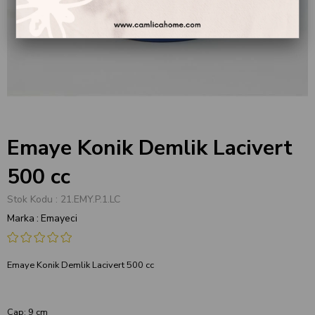
Emaye Konik Demlik Lacivert
500 cc
Stok Kodu
21.EMY.P.1.LC
Marka
:
Emayeci
Emaye Konik Demlik Lacivert 500 cc
Çap: 9 cm