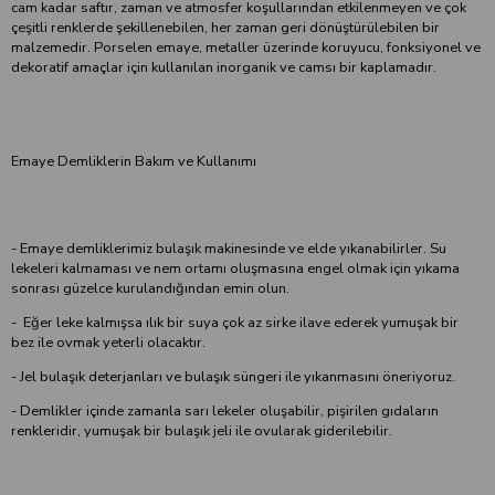
cam kadar saftır, zaman ve atmosfer koşullarından etkilenmeyen ve çok
çeşitli renklerde şekillenebilen, her zaman geri dönüştürülebilen bir
malzemedir. Porselen emaye, metaller üzerinde koruyucu, fonksiyonel ve
dekoratif amaçlar için kullanılan inorganik ve camsı bir kaplamadır.
Emaye Demliklerin Bakım ve Kullanımı
- Emaye demliklerimiz bulaşık makinesinde ve elde yıkanabilirler. Su
lekeleri kalmaması ve nem ortamı oluşmasına engel olmak için yıkama
sonrası güzelce kurulandığından emin olun.
- Eğer leke kalmışsa ılık bir suya çok az sirke ilave ederek yumuşak bir
bez ile ovmak yeterli olacaktır.
- Jel bulaşık deterjanları ve bulaşık süngeri ile yıkanmasını öneriyoruz.
- Demlikler içinde zamanla sarı lekeler oluşabilir, pişirilen gıdaların
renkleridir, yumuşak bir bulaşık jeli ile ovularak giderilebilir.