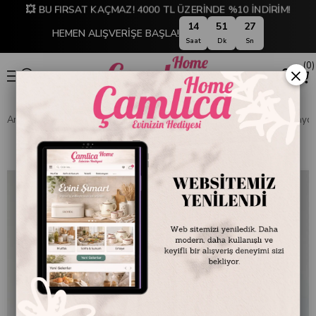
💥 BU FIRSAT KAÇMAZ! 4000 TL ÜZERİNDE %10 İNDİRİM!
14
51
26
HEMEN ALIŞVERİŞE BAŞLA!
Saat
Dk
Sn
0
×
Anasayfa
MUTFAK
Emaye Ürünler
Pişirme Grubu
Demlik ve Çayda