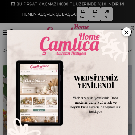
💥 BU FIRSAT KAÇMAZ! 4000 TL ÜZERİNDE %10 İNDİRİM!
11
12
07
HEMEN ALIŞVERİŞE BAŞLA!
Saat
Dk
Sn
0
×
Anasayfa
SOFRA & MUTFAK
ÇAY & KAHVE TAKIMLARI
Ottoman Yeşi