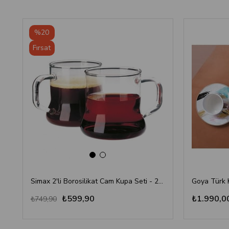
‹
›
%20
Fırsat
Ürünü
Simax 2'li Borosilikat Cam Kupa Seti - 250 ml
Goya Türk 
₺599,90
₺1.990,0
₺749,90