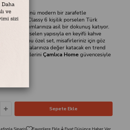
ahve kültürünü modern bir zarafetle
kasa Moor Classy 6 kişilik porselen Türk
 takımı, sunumlarınıza asil bir dokunuş katıyor.
e kaliteli porselen yapısıyla en keyifli kahve
şlik edecek bu özel set, misafirleriniz için göz
tik sunar. Sofralarınıza değer katacak en trend
takımı
modellerini
Çamlıca Home
güvencesiyle
in.
efonla Sipariş
Favorilere Ekle
Fiyat Düşünce Haber Ver