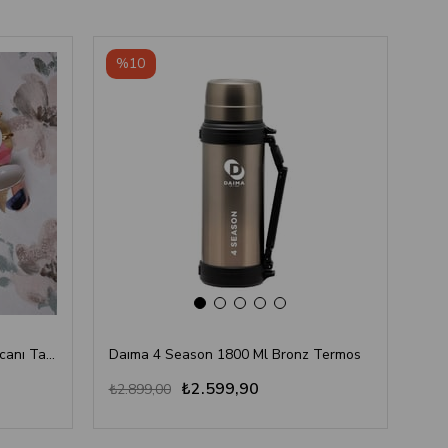
‹
›
%10
%
Aura Puantiyeli Türk Kahvesi Fincanı Takımı
Daıma 4 Season 1800 Ml Bronz Termos
Daı
₺2.599,90
₺2.899,00
₺1.