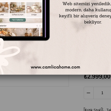
Geleneksel k
buluşturan Mi
kahvesi fincan
Şık tasarımı v
saatlerinize e
alıcı bir este
kahve fincan 
hemen keşfed
₺2.999,00
Kritik Stok
Tel