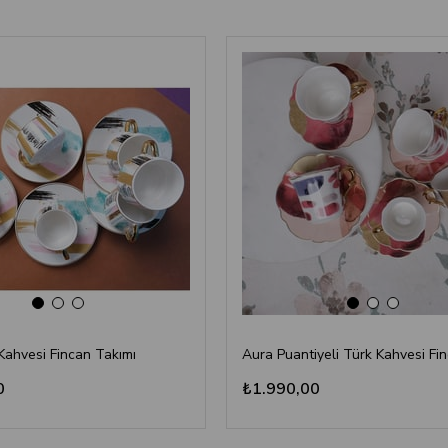
‹
›
‹
›
Kahvesi Fincan Takımı
0
₺1.990,00