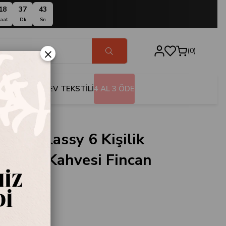
18
37
42
aat
Dk
Sn
×
0
BANYO
EV TEKSTİLİ
4 AL 3 ÖDE
Moor Classy 6 Kişilik
n Türk Kahvesi Fincan
.106413
oor