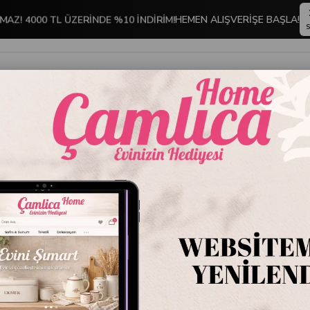
MAZ! 4000 TL ÜZERİNDE %10 İNDİRİM!
HEMEN ALIŞVERİŞE BAŞLA!
S
İNDİRİMLİ ÜRÜNLER
DEKORASYON
TABLO KOLEKSİYONU
 Moor Classy 6 Kişilik Porselen Türk Kahvesi Fincan Takımı
Mikasa 
Porsele
Takımı
Stok Kodu
P366
Marka
:
Mikasa M